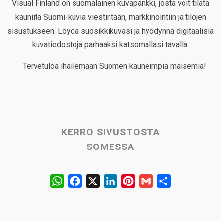
Visual Finland on suomalainen kuvapankki, josta voit tilata
kauniita Suomi-kuvia viestintään, markkinointiin ja tilojen
sisustukseen. Löydä suosikkikuvasi ja hyödynnä digitaalisia
kuvatiedostoja parhaaksi katsomallasi tavalla.
Tervetuloa ihailemaan Suomen kauneimpia maisemia!
KERRO SIVUSTOSTA
SOMESSA
W
F
X
L
P
G
S
h
a
i
i
m
h
a
c
n
n
a
a