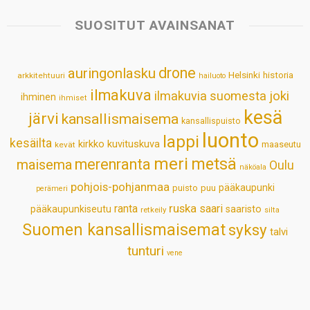
t
e
k
t
i
r
s
b
e
e
l
e
SUOSITUT AVAINSANAT
A
o
d
r
p
o
I
e
drone
auringonlasku
Helsinki
historia
arkkitehtuuri
hailuoto
p
k
n
s
ilmakuva
ilmakuvia suomesta
joki
ihminen
t
ihmiset
kesä
järvi
kansallismaisema
kansallispuisto
luonto
lappi
kesäilta
kirkko
kuvituskuva
maaseutu
kevät
meri
metsä
merenranta
maisema
Oulu
näköala
pohjois-pohjanmaa
pääkaupunki
puisto
puu
perämeri
ruska
ranta
saari
pääkaupunkiseutu
saaristo
retkeily
silta
Suomen kansallismaisemat
syksy
talvi
tunturi
vene