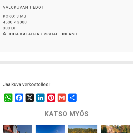
VALOKUVAN TIEDOT
KOKO: 3 MB
4500 × 3000
300 DPI
© JUHA KALAOJA / VISUAL FINLAND
Jaa kuva verkostollesi:
W
F
X
L
P
G
S
h
a
i
i
m
h
KATSO MYÖS
a
c
n
n
a
a
t
e
k
t
i
r
s
b
e
e
l
e