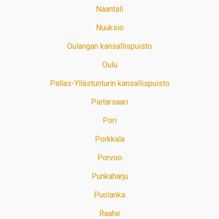
Naantali
Nuuksio
Oulangan kansallispuisto
Oulu
Pallas-Yllästunturin kansallispuisto
Pietarsaari
Pori
Porkkala
Porvoo
Punkaharju
Puolanka
Raahe