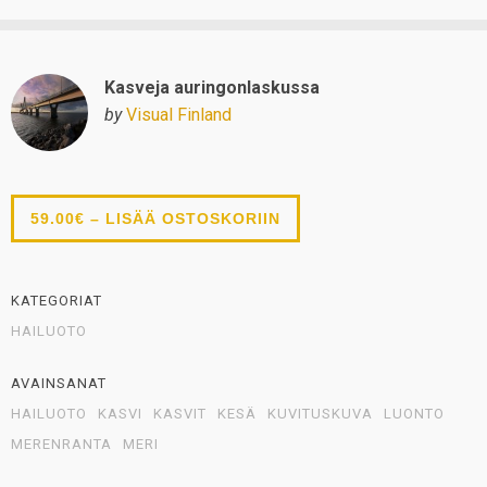
Kasveja auringonlaskussa
by
Visual Finland
59.00€ – LISÄÄ OSTOSKORIIN
KATEGORIAT
HAILUOTO
AVAINSANAT
HAILUOTO
KASVI
KASVIT
KESÄ
KUVITUSKUVA
LUONTO
MERENRANTA
MERI