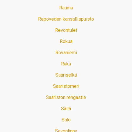
Rauma
Repoveden kansallispuisto
Revontulet
Rokua
Rovaniemi
Ruka
Saariselkä
Saaristomeri
Saariston rengastie
Salla
Salo
Savonlinna