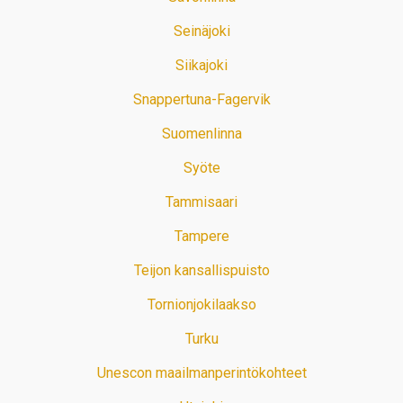
Seinäjoki
Siikajoki
Snappertuna-Fagervik
Suomenlinna
Syöte
Tammisaari
Tampere
Teijon kansallispuisto
Tornionjokilaakso
Turku
Unescon maailmanperintökohteet