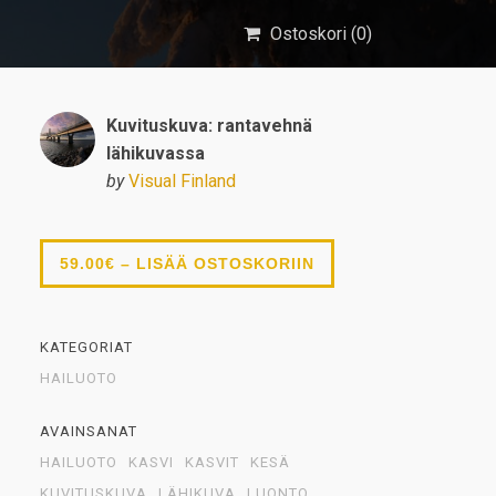
Ostoskori (
0
)
Kuvituskuva: rantavehnä
lähikuvassa
by
Visual Finland
59.00€ – LISÄÄ OSTOSKORIIN
KATEGORIAT
HAILUOTO
AVAINSANAT
HAILUOTO
KASVI
KASVIT
KESÄ
KUVITUSKUVA
LÄHIKUVA
LUONTO