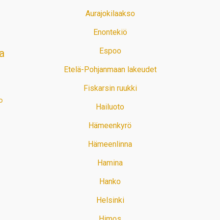
Aurajokilaakso
Enontekiö
Espoo
a
Etelä-Pohjanmaan lakeudet
Fiskarsin ruukki
o
Hailuoto
Hämeenkyrö
Hämeenlinna
Hamina
Hanko
Helsinki
Himos