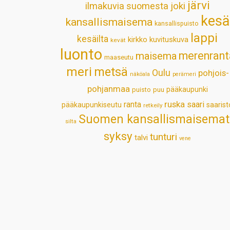
järvi
ilmakuvia suomesta
joki
kesä
kansallismaisema
kansallispuisto
lappi
kesäilta
kirkko
kuvituskuva
kevät
luonto
merenrant
maisema
maaseutu
meri
metsä
Oulu
pohjois-
näköala
perämeri
pohjanmaa
pääkaupunki
puisto
puu
ruska
ranta
saari
pääkaupunkiseutu
saarist
retkeily
Suomen kansallismaisemat
silta
syksy
tunturi
talvi
vene