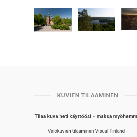
t
e
k
t
i
r
s
b
e
e
l
e
A
o
d
r
p
o
I
e
p
k
n
s
t
KUVIEN TILAAMINEN
Tilaa kuva heti käyttöösi – maksa myöhemm
Valokuvien tilaaminen Visual Finland -