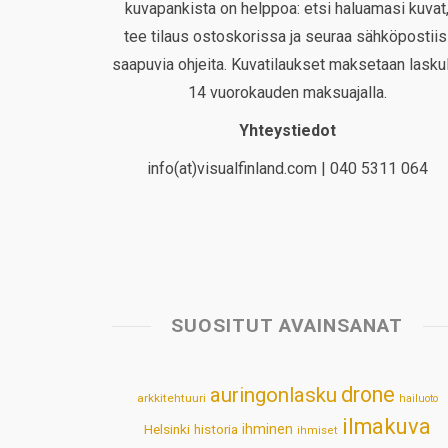
kuvapankista on helppoa: etsi haluamasi kuvat
tee tilaus ostoskorissa ja seuraa sähköpostiis
saapuvia ohjeita. Kuvatilaukset maksetaan laskul
14 vuorokauden maksuajalla.
Yhteystiedot
info(at)visualfinland.com | 040 5311 064
SUOSITUT AVAINSANAT
drone
auringonlasku
arkkitehtuuri
hailuoto
ilmakuva
Helsinki
historia
ihminen
ihmiset