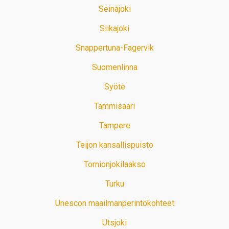
Seinäjoki
Siikajoki
Snappertuna-Fagervik
Suomenlinna
Syöte
Tammisaari
Tampere
Teijon kansallispuisto
Tornionjokilaakso
Turku
Unescon maailmanperintökohteet
Utsjoki