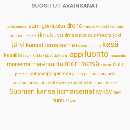
s
b
e
e
l
e
SUOSITUT AVAINSANAT
A
o
d
r
p
o
I
e
drone
auringonlasku
Helsinki
historia
arkkitehtuuri
hailuoto
p
k
n
s
ilmakuva
ilmakuvia suomesta
joki
ihminen
t
ihmiset
kesä
järvi
kansallismaisema
kansallispuisto
luonto
lappi
kesäilta
kirkko
kuvituskuva
maaseutu
kevät
meri
metsä
merenranta
maisema
Oulu
näköala
pohjois-pohjanmaa
pääkaupunki
puisto
puu
perämeri
ruska
ranta
saari
pääkaupunkiseutu
saaristo
retkeily
silta
Suomen kansallismaisemat
syksy
talvi
tunturi
vene