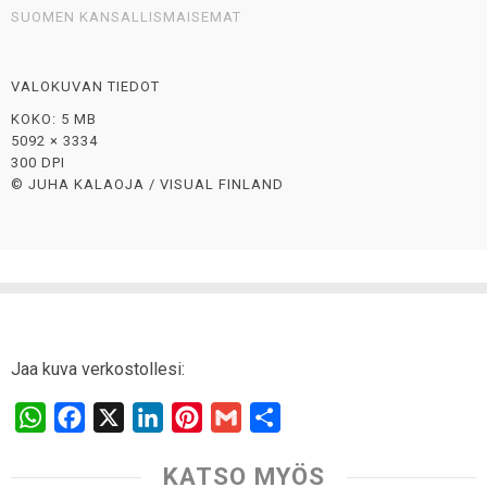
SUOMEN KANSALLISMAISEMAT
VALOKUVAN TIEDOT
KOKO: 5 MB
5092 × 3334
300 DPI
© JUHA KALAOJA / VISUAL FINLAND
Jaa kuva verkostollesi:
W
F
X
L
P
G
S
h
a
i
i
m
h
KATSO MYÖS
a
c
n
n
a
a