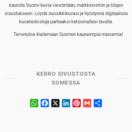
kauniita Suomi-kuvia viestintään, markkinointiin ja tilojen
sisustukseen. Löydä suosikkikuvasi ja hyödynnä digitaalisia
kuvatiedostoja parhaaksi katsomallasi tavalla.
Tervetuloa ihailemaan Suomen kauneimpia maisemia!
KERRO SIVUSTOSTA
SOMESSA
W
F
X
L
P
G
S
h
a
i
i
m
h
a
c
n
n
a
a
t
e
k
t
i
r