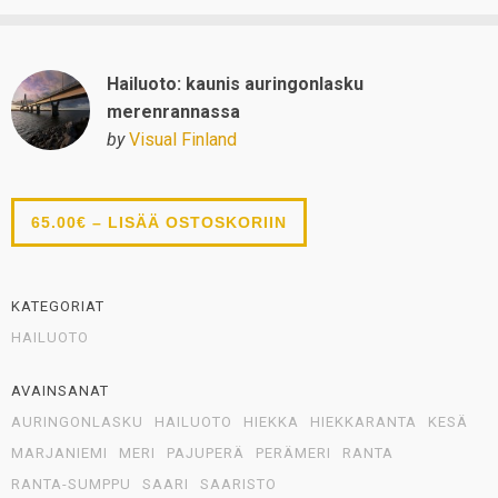
Hailuoto: kaunis auringonlasku
merenrannassa
by
Visual Finland
65.00€ – LISÄÄ OSTOSKORIIN
KATEGORIAT
HAILUOTO
AVAINSANAT
AURINGONLASKU
HAILUOTO
HIEKKA
HIEKKARANTA
KESÄ
MARJANIEMI
MERI
PAJUPERÄ
PERÄMERI
RANTA
RANTA-SUMPPU
SAARI
SAARISTO