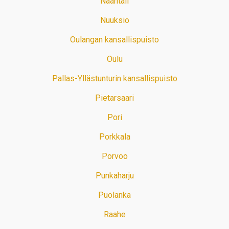
Naantali
Nuuksio
Oulangan kansallispuisto
Oulu
Pallas-Yllästunturin kansallispuisto
Pietarsaari
Pori
Porkkala
Porvoo
Punkaharju
Puolanka
Raahe