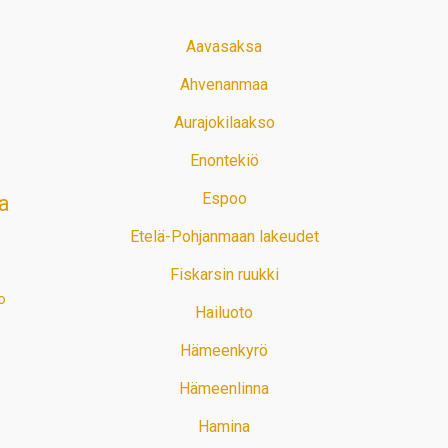
Aavasaksa
Ahvenanmaa
Aurajokilaakso
Enontekiö
Espoo
a
Etelä-Pohjanmaan lakeudet
Fiskarsin ruukki
o
Hailuoto
Hämeenkyrö
Hämeenlinna
Hamina