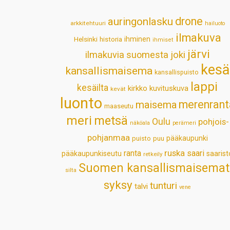
drone
auringonlasku
arkkitehtuuri
hailuoto
ilmakuva
Helsinki
historia
ihminen
ihmiset
järvi
ilmakuvia suomesta
joki
kesä
kansallismaisema
kansallispuisto
lappi
kesäilta
kirkko
kuvituskuva
kevät
luonto
merenrant
maisema
maaseutu
meri
metsä
Oulu
pohjois-
näköala
perämeri
pohjanmaa
pääkaupunki
puisto
puu
ruska
ranta
saari
pääkaupunkiseutu
saarist
retkeily
Suomen kansallismaisemat
silta
syksy
tunturi
talvi
vene