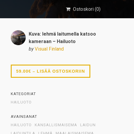
Ostoskori (
0
)
Kuva: lehmä laitumella katsoo
kameraan – Hailuoto
by
Visual Finland
59.00€ – LISÄÄ OSTOSKORIIN
KATEGORIAT
HAILUOTO
AVAINSANAT
HAILUOTO
KANSALLISMAISEMA
LAIDUN
LAIDUNTILA
LEHMÄ
MAALAISMAISEMA