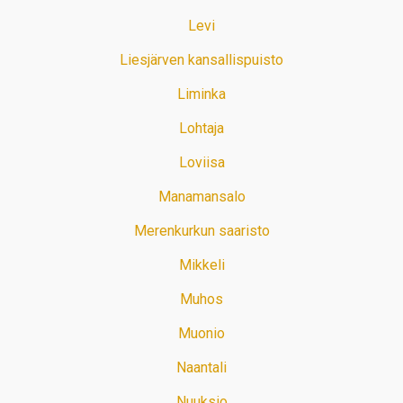
Levi
Liesjärven kansallispuisto
Liminka
Lohtaja
Loviisa
Manamansalo
Merenkurkun saaristo
Mikkeli
Muhos
Muonio
Naantali
Nuuksio