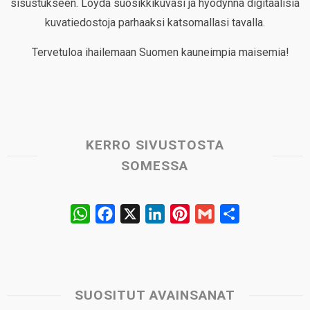
sisustukseen. Löydä suosikkikuvasi ja hyödynnä digitaalisia
kuvatiedostoja parhaaksi katsomallasi tavalla.
Tervetuloa ihailemaan Suomen kauneimpia maisemia!
KERRO SIVUSTOSTA
SOMESSA
W
F
X
L
P
G
S
h
a
i
i
m
h
a
c
n
n
a
a
t
e
k
t
i
r
s
b
e
e
l
e
SUOSITUT AVAINSANAT