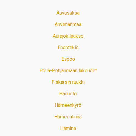
Aavasaksa
Ahvenanmaa
Aurajokilaakso
Enontekiö
Espoo
Etelä-Pohjanmaan lakeudet
Fiskarsin ruukki
Hailuoto
Hämeenkyrö
Hämeenlinna
Hamina