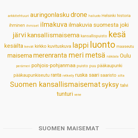
A
o
d
r
p
o
I
e
drone
auringonlasku
Helsinki
historia
arkkitehtuuri
hailuoto
p
k
n
s
ilmakuva
ilmakuvia suomesta
joki
ihminen
t
ihmiset
kesä
järvi
kansallismaisema
kansallispuisto
luonto
lappi
kesäilta
kirkko
kuvituskuva
maaseutu
kevät
meri
metsä
merenranta
maisema
Oulu
näköala
pohjois-pohjanmaa
pääkaupunki
puisto
puu
perämeri
ruska
ranta
saari
pääkaupunkiseutu
saaristo
retkeily
silta
Suomen kansallismaisemat
syksy
talvi
tunturi
vene
SUOMEN MAISEMAT