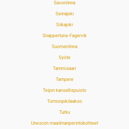
Savonlinna
Seinäjoki
Siikajoki
Snappertuna-Fagervik
Suomenlinna
Syöte
Tammisaari
Tampere
Teijon kansallispuisto
Tornionjokilaakso
Turku
Unescon maailmanperintökohteet