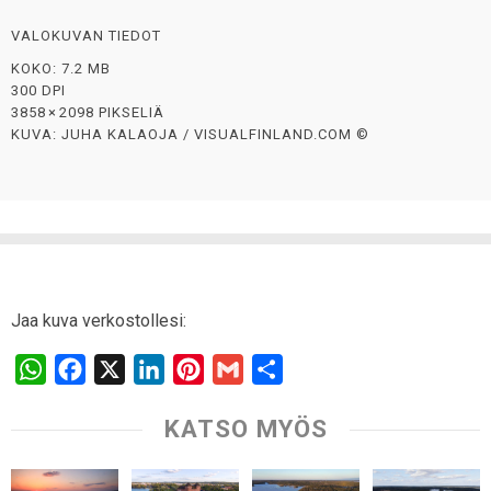
VALOKUVAN TIEDOT
KOKO: 7.2 MB
300 DPI
3858 × 2098 PIKSELIÄ
KUVA: JUHA KALAOJA / VISUALFINLAND.COM ©
Jaa kuva verkostollesi:
W
F
X
L
P
G
S
h
a
i
i
m
h
KATSO MYÖS
a
c
n
n
a
a
t
e
k
t
i
r