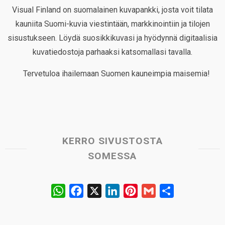
Visual Finland on suomalainen kuvapankki, josta voit tilata
kauniita Suomi-kuvia viestintään, markkinointiin ja tilojen
sisustukseen. Löydä suosikkikuvasi ja hyödynnä digitaalisia
kuvatiedostoja parhaaksi katsomallasi tavalla.
Tervetuloa ihailemaan Suomen kauneimpia maisemia!
KERRO SIVUSTOSTA
SOMESSA
W
F
X
L
P
G
S
h
a
i
i
m
h
a
c
n
n
a
a