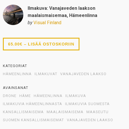
Ilmakuva: Vanajaveden laakson
maalaismaisemaa, Hämeenlinna
by
Visual Finland
65.00€ – LISÄÄ OSTOSKORIIN
KATEGORIAT
HÄMEENLINNA
ILMAKUVAT
VANAJAVEDEN LAAKSO
AVAINSANAT
DRONE
HÄME
HÄMEENLINNA
ILMAKUVA
ILMAKUVIA HÄMEENLINNASTA
ILMAKUVIA SUOMESTA
KANSALLISMAISEMA
MAALAISMAISEMA
MAASEUTU
SUOMEN KANSALLISMAISEMAT
VANAJAVEDEN LAAKSO