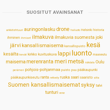
t
e
k
t
i
r
s
b
e
e
l
e
SUOSITUT AVAINSANAT
A
o
d
r
p
o
I
e
drone
auringonlasku
Helsinki
historia
arkkitehtuuri
hailuoto
p
k
n
s
ilmakuva
ilmakuvia suomesta
joki
ihminen
t
ihmiset
kesä
järvi
kansallismaisema
kansallispuisto
luonto
lappi
kesäilta
kirkko
kuvituskuva
maaseutu
kevät
meri
metsä
merenranta
maisema
Oulu
näköala
pohjois-pohjanmaa
pääkaupunki
puisto
puu
perämeri
ruska
ranta
saari
pääkaupunkiseutu
saaristo
retkeily
silta
Suomen kansallismaisemat
syksy
talvi
tunturi
vene