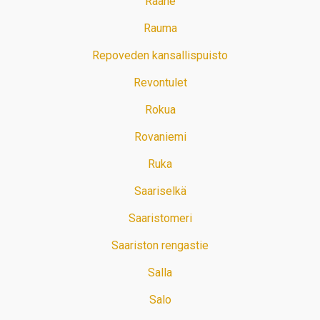
Raahe
Rauma
Repoveden kansallispuisto
Revontulet
Rokua
Rovaniemi
Ruka
Saariselkä
Saaristomeri
Saariston rengastie
Salla
Salo