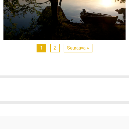
1
2
Seuraava »