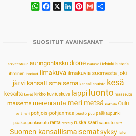
W
F
X
L
P
G
S
h
a
i
i
m
h
a
c
n
n
a
a
t
e
k
t
i
r
s
b
e
e
l
e
SUOSITUT AVAINSANAT
A
o
d
r
p
o
I
e
drone
auringonlasku
Helsinki
historia
arkkitehtuuri
hailuoto
p
k
n
s
ilmakuva
ilmakuvia suomesta
joki
ihminen
t
ihmiset
kesä
järvi
kansallismaisema
kansallispuisto
luonto
lappi
kesäilta
kirkko
kuvituskuva
maaseutu
kevät
meri
metsä
merenranta
maisema
Oulu
näköala
pohjois-pohjanmaa
pääkaupunki
puisto
puu
perämeri
ruska
ranta
saari
pääkaupunkiseutu
saaristo
retkeily
silta
Suomen kansallismaisemat
syksy
talvi