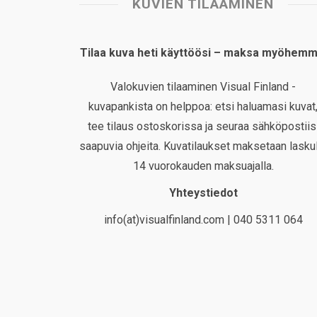
KUVIEN TILAAMINEN
Tilaa kuva heti käyttöösi – maksa myöhemm
Valokuvien tilaaminen Visual Finland -
kuvapankista on helppoa: etsi haluamasi kuvat
tee tilaus ostoskorissa ja seuraa sähköpostiis
saapuvia ohjeita. Kuvatilaukset maksetaan laskul
14 vuorokauden maksuajalla.
Yhteystiedot
info(at)visualfinland.com | 040 5311 064