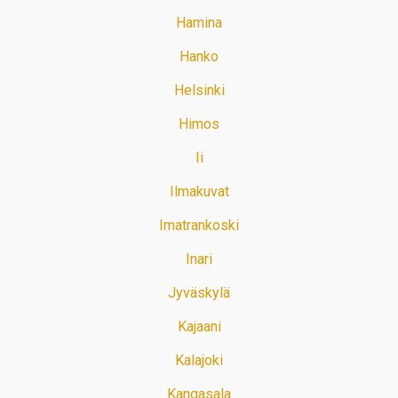
Hamina
Hanko
Helsinki
Himos
Ii
Ilmakuvat
Imatrankoski
Inari
Jyväskylä
Kajaani
Kalajoki
Kangasala