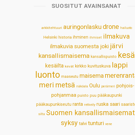
SUOSITUT AVAINSANAT
drone
auringonlasku
arkkitehtuuri
hailuoto
ilmakuva
Helsinki
historia
ihminen
ihmiset
järvi
ilmakuvia suomesta
joki
kesä
kansallismaisema
kansallispuisto
lappi
kesäilta
kirkko
kuvituskuva
kevät
luonto
merenrant
maisema
maaseutu
meri
metsä
Oulu
pohjois-
näköala
perämeri
pohjanmaa
pääkaupunki
puisto
puu
ruska
ranta
saari
pääkaupunkiseutu
saarist
retkeily
Suomen kansallismaisemat
silta
syksy
tunturi
talvi
vene