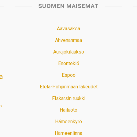
SUOMEN MAISEMAT
Aavasaksa
Ahvenanmaa
Aurajokilaakso
Enontekiö
Espoo
a
Etelä-Pohjanmaan lakeudet
Fiskarsin ruukki
o
Hailuoto
Hämeenkyrö
Hämeenlinna