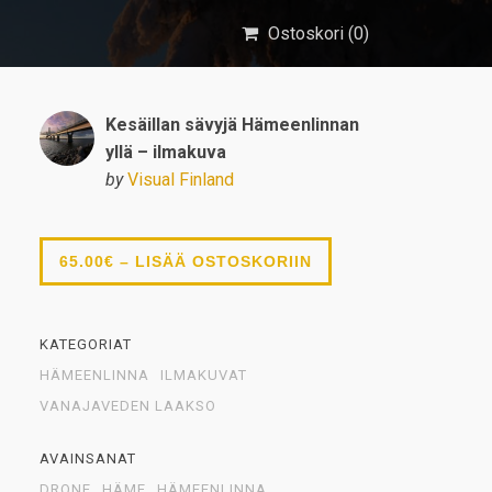
Ostoskori (
0
)
Kesäillan sävyjä Hämeenlinnan
yllä – ilmakuva
by
Visual Finland
65.00€ – LISÄÄ OSTOSKORIIN
KATEGORIAT
HÄMEENLINNA
ILMAKUVAT
VANAJAVEDEN LAAKSO
AVAINSANAT
DRONE
HÄME
HÄMEENLINNA