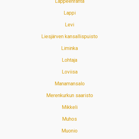
Lappeenranta
Lappi
Levi
Liesjärven kansallispuisto
Liminka
Lohtaja
Loviisa
Manamansalo
Merenkurkun saaristo
Mikkeli
Muhos
Muonio