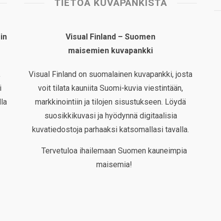
TIETOA KUVAPANKISTA
in
Visual Finland – Suomen
maisemien kuvapankki
,
Visual Finland on suomalainen kuvapankki, josta
i
voit tilata kauniita Suomi-kuvia viestintään,
la
markkinointiin ja tilojen sisustukseen. Löydä
suosikkikuvasi ja hyödynnä digitaalisia
kuvatiedostoja parhaaksi katsomallasi tavalla.
Tervetuloa ihailemaan Suomen kauneimpia
maisemia!