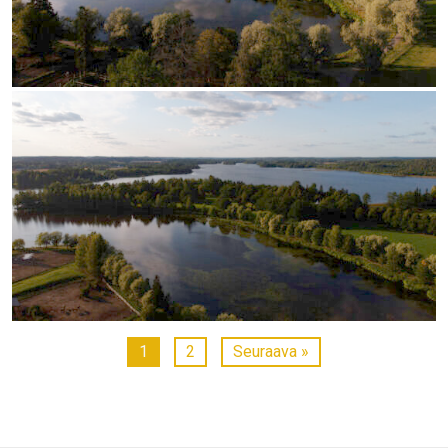
1
2
Seuraava »