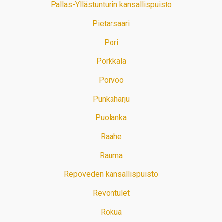
Pallas-Yllästunturin kansallispuisto
Pietarsaari
Pori
Porkkala
Porvoo
Punkaharju
Puolanka
Raahe
Rauma
Repoveden kansallispuisto
Revontulet
Rokua