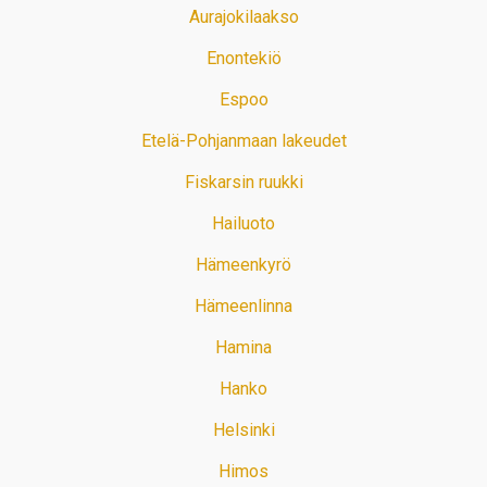
Aurajokilaakso
Enontekiö
Espoo
Etelä-Pohjanmaan lakeudet
Fiskarsin ruukki
Hailuoto
Hämeenkyrö
Hämeenlinna
Hamina
Hanko
Helsinki
Himos