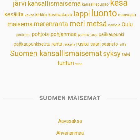
kesä
järvi
kansallismaisema
kansallispuisto
luonto
lappi
kesäilta
kirkko
kuvituskuva
maaseutu
kevät
meri
metsä
merenranta
maisema
Oulu
näköala
pohjois-pohjanmaa
pääkaupunki
puisto
puu
perämeri
ruska
ranta
saari
pääkaupunkiseutu
saaristo
retkeily
silta
Suomen kansallismaisemat
syksy
talvi
tunturi
vene
SUOMEN MAISEMAT
Aavasaksa
Ahvenanmaa