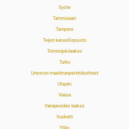
Syöte
Tammisaari
Tampere
Teijon kansallispuisto
Tornionjokilaakso
Turku
Unescon maailmanperintökohteet
Utsjoki
Vaasa
Vanajaveden laakso
Vuokatti
Ylläs