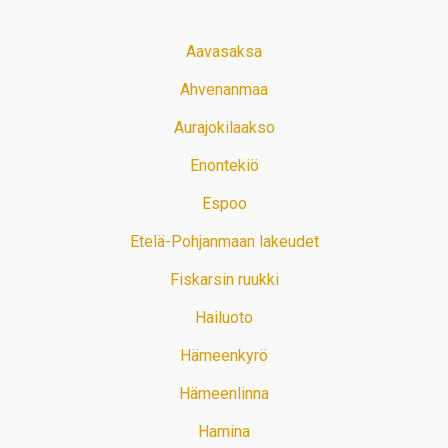
Aavasaksa
Ahvenanmaa
Aurajokilaakso
Enontekiö
Espoo
Etelä-Pohjanmaan lakeudet
Fiskarsin ruukki
Hailuoto
Hämeenkyrö
Hämeenlinna
Hamina