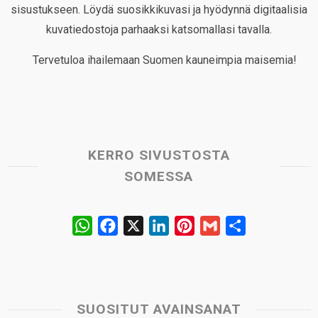
sisustukseen. Löydä suosikkikuvasi ja hyödynnä digitaalisia
kuvatiedostoja parhaaksi katsomallasi tavalla.
Tervetuloa ihailemaan Suomen kauneimpia maisemia!
KERRO SIVUSTOSTA
SOMESSA
W
F
X
L
P
G
S
h
a
i
i
m
h
a
c
n
n
a
a
t
e
k
t
i
r
s
b
e
e
l
e
SUOSITUT AVAINSANAT