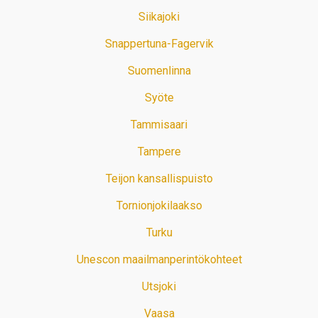
Siikajoki
Snappertuna-Fagervik
Suomenlinna
Syöte
Tammisaari
Tampere
Teijon kansallispuisto
Tornionjokilaakso
Turku
Unescon maailmanperintökohteet
Utsjoki
Vaasa