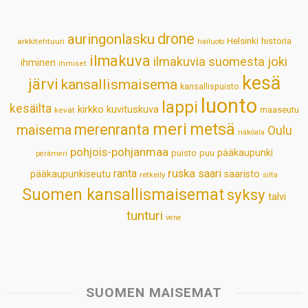
A
o
d
r
p
o
I
e
drone
auringonlasku
Helsinki
historia
arkkitehtuuri
hailuoto
p
k
n
s
ilmakuva
ilmakuvia suomesta
joki
ihminen
t
ihmiset
kesä
järvi
kansallismaisema
kansallispuisto
luonto
lappi
kesäilta
kirkko
kuvituskuva
maaseutu
kevät
meri
metsä
merenranta
maisema
Oulu
näköala
pohjois-pohjanmaa
pääkaupunki
puisto
puu
perämeri
ruska
ranta
saari
pääkaupunkiseutu
saaristo
retkeily
silta
Suomen kansallismaisemat
syksy
talvi
tunturi
vene
SUOMEN MAISEMAT