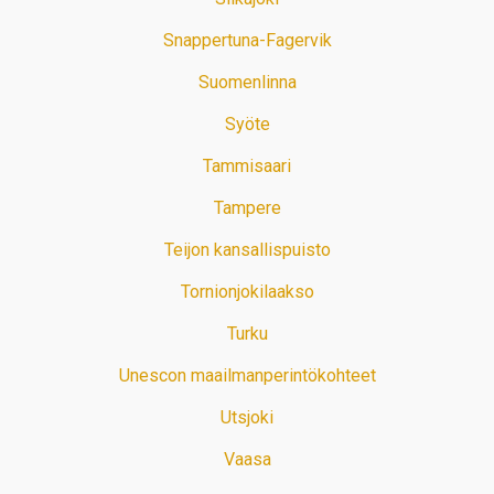
Snappertuna-Fagervik
Suomenlinna
Syöte
Tammisaari
Tampere
Teijon kansallispuisto
Tornionjokilaakso
Turku
Unescon maailmanperintökohteet
Utsjoki
Vaasa