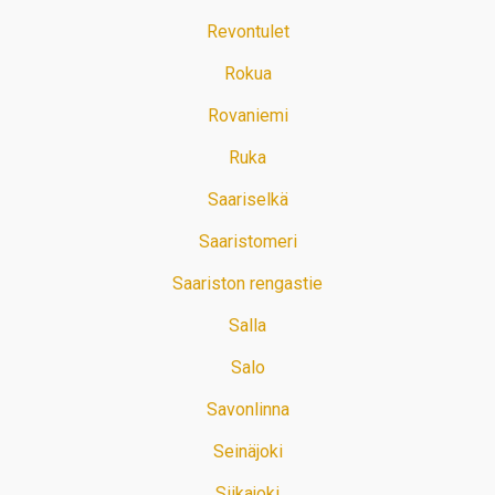
Revontulet
Rokua
Rovaniemi
Ruka
Saariselkä
Saaristomeri
Saariston rengastie
Salla
Salo
Savonlinna
Seinäjoki
Siikajoki