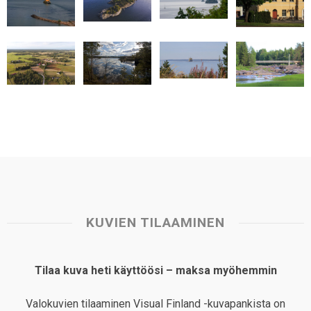
A
o
d
r
p
o
I
e
p
k
n
s
t
KUVIEN TILAAMINEN
Tilaa kuva heti käyttöösi – maksa myöhemmin
Valokuvien tilaaminen Visual Finland -kuvapankista on