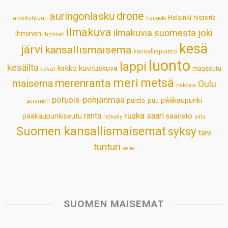
p
o
I
e
drone
auringonlasku
Helsinki
historia
arkkitehtuuri
hailuoto
p
k
n
s
ilmakuva
ilmakuvia suomesta
joki
ihminen
t
ihmiset
kesä
järvi
kansallismaisema
kansallispuisto
luonto
lappi
kesäilta
kirkko
kuvituskuva
maaseutu
kevät
meri
metsä
merenranta
maisema
Oulu
näköala
pohjois-pohjanmaa
pääkaupunki
puisto
puu
perämeri
ruska
ranta
saari
pääkaupunkiseutu
saaristo
retkeily
silta
Suomen kansallismaisemat
syksy
talvi
tunturi
vene
SUOMEN MAISEMAT