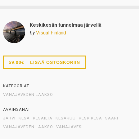
Keskikesän tunnelmaa järvellä
by
Visual Finland
59.00€ – LISÄÄ OSTOSKORIIN
KATEGORIAT
VANAJAVEDEN LAAKSO
AVAINSANAT
JÄRVI
KESÄ
KESÄILTA
KESÄKUU
KESKIKESÄ
SAARI
VANAJAVEDEN LAAKSO
VANAJAVESI