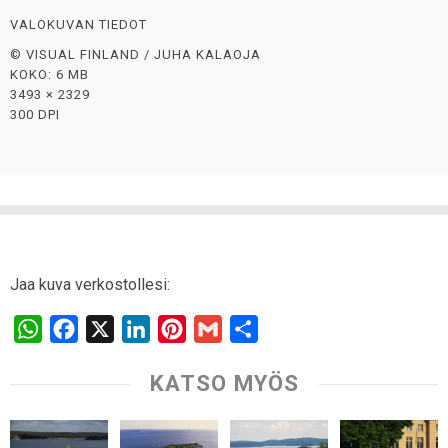
VALOKUVAN TIEDOT
© VISUAL FINLAND / JUHA KALAOJA
KOKO: 6 MB
3493 × 2329
300 DPI
Jaa kuva verkostollesi:
W
F
X
L
P
G
S
h
a
i
i
m
h
KATSO MYÖS
a
c
n
n
a
a
t
e
k
t
i
r
s
b
e
e
l
e