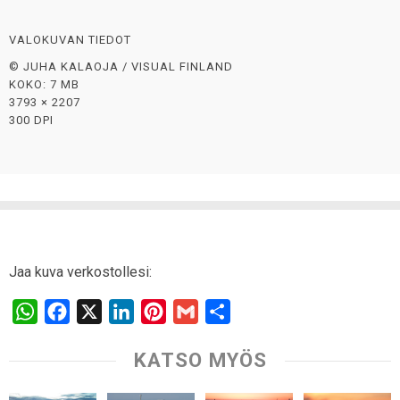
VALOKUVAN TIEDOT
© JUHA KALAOJA / VISUAL FINLAND
KOKO: 7 MB
3793 × 2207
300 DPI
Jaa kuva verkostollesi:
W
F
X
L
P
G
S
h
a
i
i
m
h
KATSO MYÖS
a
c
n
n
a
a
t
e
k
t
i
r