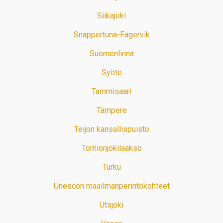
Siikajoki
Snappertuna-Fagervik
Suomenlinna
Syöte
Tammisaari
Tampere
Teijon kansallispuisto
Tornionjokilaakso
Turku
Unescon maailmanperintökohteet
Utsjoki