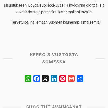
sisustukseen. Löydä suosikkikuvasi ja hyödynnä digitaalisia
kuvatiedostoja parhaaksi katsomallasi tavalla.
Tervetuloa ihailemaan Suomen kauneimpia maisemia!
KERRO SIVUSTOSTA
SOMESSA
W
F
X
L
P
G
S
h
a
i
i
m
h
a
c
n
n
a
a
t
e
k
t
i
r
s
b
e
e
l
e
SUOSITUT AVAINSANAT