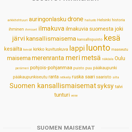
A
o
d
r
p
o
I
e
drone
auringonlasku
Helsinki
historia
arkkitehtuuri
hailuoto
p
k
n
s
ilmakuva
ilmakuvia suomesta
joki
ihminen
t
ihmiset
kesä
järvi
kansallismaisema
kansallispuisto
luonto
lappi
kesäilta
kirkko
kuvituskuva
maaseutu
kevät
meri
metsä
merenranta
maisema
Oulu
näköala
pohjois-pohjanmaa
pääkaupunki
puisto
puu
perämeri
ruska
ranta
saari
pääkaupunkiseutu
saaristo
retkeily
silta
Suomen kansallismaisemat
syksy
talvi
tunturi
vene
SUOMEN MAISEMAT