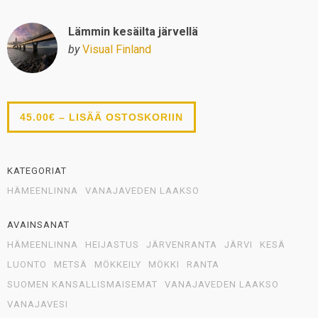
Lämmin kesäilta järvellä
by
Visual Finland
45.00€ – LISÄÄ OSTOSKORIIN
KATEGORIAT
HÄMEENLINNA
VANAJAVEDEN LAAKSO
AVAINSANAT
HÄMEENLINNA
HEIJASTUS
JÄRVENRANTA
JÄRVI
KESÄ
LUONTO
METSÄ
MÖKKEILY
MÖKKI
RANTA
SUOMEN KANSALLISMAISEMAT
VANAJAVEDEN LAAKSO
VANAJAVESI