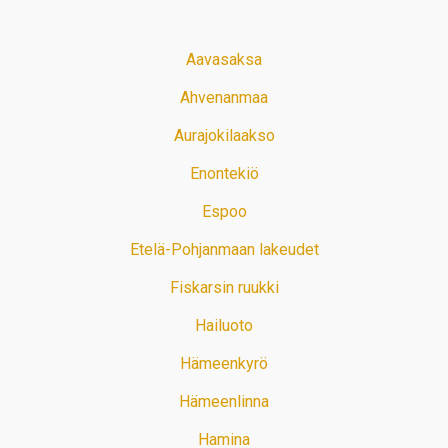
Aavasaksa
Ahvenanmaa
Aurajokilaakso
Enontekiö
Espoo
Etelä-Pohjanmaan lakeudet
Fiskarsin ruukki
Hailuoto
Hämeenkyrö
Hämeenlinna
Hamina