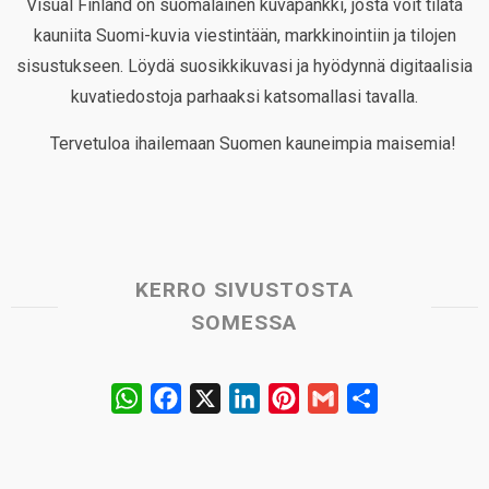
Visual Finland on suomalainen kuvapankki, josta voit tilata
kauniita Suomi-kuvia viestintään, markkinointiin ja tilojen
sisustukseen. Löydä suosikkikuvasi ja hyödynnä digitaalisia
kuvatiedostoja parhaaksi katsomallasi tavalla.
Tervetuloa ihailemaan Suomen kauneimpia maisemia!
KERRO SIVUSTOSTA
SOMESSA
W
F
X
L
P
G
S
h
a
i
i
m
h
a
c
n
n
a
a