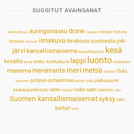
t
e
k
t
i
r
s
b
e
e
l
e
SUOSITUT AVAINSANAT
A
o
d
r
p
o
I
e
drone
auringonlasku
Helsinki
historia
arkkitehtuuri
hailuoto
p
k
n
s
ilmakuva
ilmakuvia suomesta
joki
ihminen
t
ihmiset
kesä
järvi
kansallismaisema
kansallispuisto
luonto
lappi
kesäilta
kirkko
kuvituskuva
maaseutu
kevät
meri
metsä
merenranta
maisema
Oulu
näköala
pohjois-pohjanmaa
pääkaupunki
puisto
puu
perämeri
ruska
ranta
saari
pääkaupunkiseutu
saaristo
retkeily
silta
Suomen kansallismaisemat
syksy
talvi
tunturi
vene