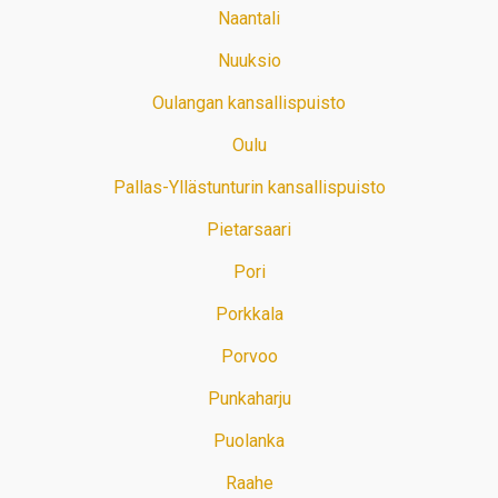
Naantali
Nuuksio
Oulangan kansallispuisto
Oulu
Pallas-Yllästunturin kansallispuisto
Pietarsaari
Pori
Porkkala
Porvoo
Punkaharju
Puolanka
Raahe