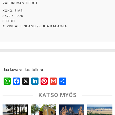
VALOKUVAN TIEDOT
KOKO: 5 MB
3572 × 1770
300 DPI
© VISUAL FINLAND / JUHA KALAOJA
Jaa kuva verkostollesi:
W
F
X
L
P
G
S
h
a
i
i
m
h
KATSO MYÖS
a
c
n
n
a
a
t
e
k
t
i
r
s
b
e
e
l
e