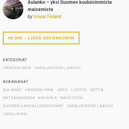
Aulanko – yksi Suomen kuuluisimmista
maisemista
by
Visual Finland
49.00€ – LISÄÄ OSTOSKORIIN
KATEGORIAT
HÄMEENLINNA
VANAJAVEDEN LAAKSO
AVAINSANAT
AULANKO
HÄMEENLINNA
JÄRVI
LUONTO
METSÄ
METSÄMAISEMA
NÄKÖALA
NÄKÖTORNI
SUOMEN KANSALLISMAISEMAT
VANAJAVEDEN LAAKSO
VANAJAVESI