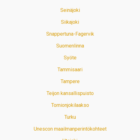
Seinäjoki
Siikajoki
Snappertuna-Fagervik
Suomenlinna
Syöte
Tammisaari
Tampere
Teijon kansallispuisto
Tornionjokilaakso
Turku
Unescon maailmanperintökohteet