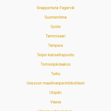
Snappertuna-Fagervik
Suomenlinna
Syöte
Tammisaari
Tampere
Teijon kansallispuisto
Tornionjokilaakso
Turku
Unescon maailmanperintökohteet
Utsjoki
Vaasa