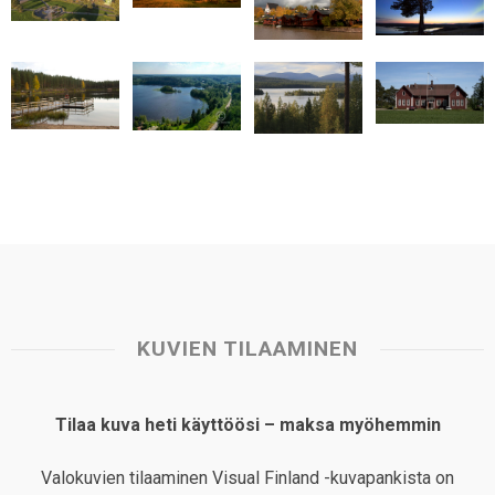
A
o
d
r
p
o
I
e
p
k
n
s
t
KUVIEN TILAAMINEN
Tilaa kuva heti käyttöösi – maksa myöhemmin
Valokuvien tilaaminen Visual Finland -kuvapankista on