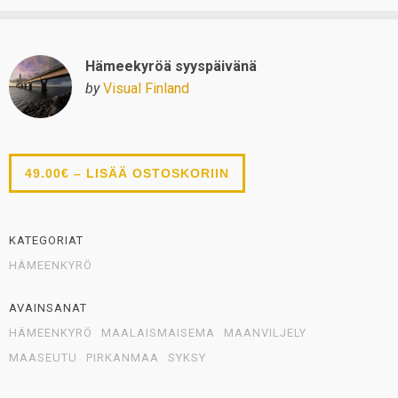
Hämeekyröä syyspäivänä
by
Visual Finland
49.00€ – LISÄÄ OSTOSKORIIN
KATEGORIAT
HÄMEENKYRÖ
AVAINSANAT
HÄMEENKYRÖ
MAALAISMAISEMA
MAANVILJELY
MAASEUTU
PIRKANMAA
SYKSY