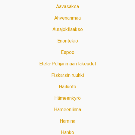
Aavasaksa
Ahvenanmaa
Aurajokilaakso
Enontekiö
Espoo
Etelä-Pohjanmaan lakeudet
Fiskarsin ruukki
Hailuoto
Hämeenkyrö
Hämeenlinna
Hamina
Hanko