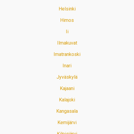
Helsinki
Himos
Ii
Ilmakuvat
Imatrankoski
Inari
Jyväskylä
Kajaani
Kalajoki
Kangasala
Kemijärvi
Kilpisjärvi