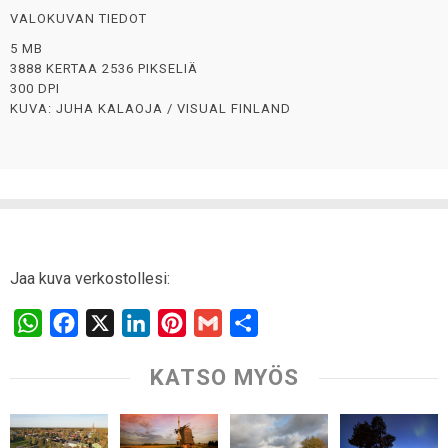
VALOKUVAN TIEDOT
5 MB
3888 KERTAA 2536 PIKSELIÄ
300 DPI
KUVA: JUHA KALAOJA / VISUAL FINLAND
Jaa kuva verkostollesi:
W
F
X
L
P
G
S
h
a
i
i
m
h
KATSO MYÖS
a
c
n
n
a
a
t
e
k
t
i
r
s
b
e
e
l
e