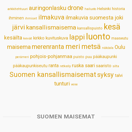
p
o
I
e
drone
auringonlasku
Helsinki
historia
arkkitehtuuri
hailuoto
p
k
n
s
ilmakuva
ilmakuvia suomesta
joki
ihminen
t
ihmiset
kesä
järvi
kansallismaisema
kansallispuisto
luonto
lappi
kesäilta
kirkko
kuvituskuva
maaseutu
kevät
meri
metsä
merenranta
maisema
Oulu
näköala
pohjois-pohjanmaa
pääkaupunki
puisto
puu
perämeri
ruska
ranta
saari
pääkaupunkiseutu
saaristo
retkeily
silta
Suomen kansallismaisemat
syksy
talvi
tunturi
vene
SUOMEN MAISEMAT