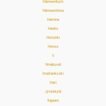
Hämeenkyrö
Hämeenlinna
Hamina
Hanko
Helsinki
Himos
Ii
Ilmakuvat
Imatrankoski
Inari
Jyväskylä
Kajaani