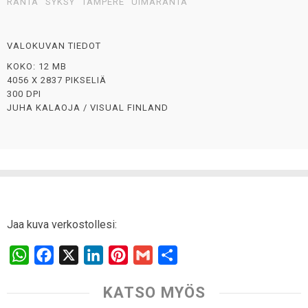
RANTA
SYKSY
TAMPERE
UIMARANTA
VALOKUVAN TIEDOT
KOKO: 12 MB
4056 X 2837 PIKSELIÄ
300 DPI
JUHA KALAOJA / VISUAL FINLAND
Jaa kuva verkostollesi:
W
F
X
L
P
G
S
h
a
i
i
m
h
KATSO MYÖS
a
c
n
n
a
a