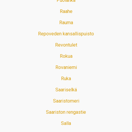
Puolanka
Raahe
Rauma
Repoveden kansallispuisto
Revontulet
Rokua
Rovaniemi
Ruka
Saariselkä
Saaristomeri
Saariston rengastie
Salla