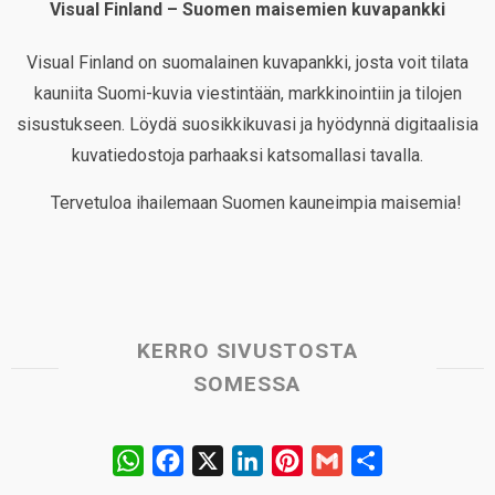
Visual Finland – Suomen maisemien kuvapankki
Visual Finland on suomalainen kuvapankki, josta voit tilata
kauniita Suomi-kuvia viestintään, markkinointiin ja tilojen
sisustukseen. Löydä suosikkikuvasi ja hyödynnä digitaalisia
kuvatiedostoja parhaaksi katsomallasi tavalla.
Tervetuloa ihailemaan Suomen kauneimpia maisemia!
KERRO SIVUSTOSTA
SOMESSA
W
F
X
L
P
G
S
h
a
i
i
m
h