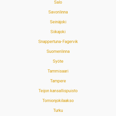
Salo
Savonlinna
Seinäjoki
Siikajoki
Snappertuna-Fagervik
Suomenlinna
Syöte
Tammisaari
Tampere
Teijon kansallispuisto
Tornionjokilaakso
Turku