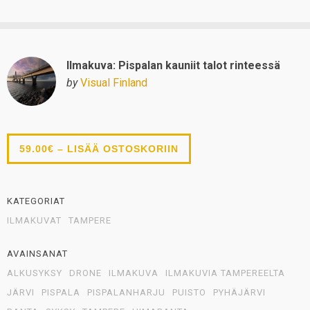
Ilmakuva: Pispalan kauniit talot rinteessä
by
Visual Finland
59.00€ – LISÄÄ OSTOSKORIIN
KATEGORIAT
ILMAKUVAT
TAMPERE
AVAINSANAT
ALKUSYKSY
DRONE
ILMAKUVA
ILMAKUVIA TAMPEREELTA
JÄRVI
PISPALA
PISPALANHARJU
PUISTO
PYHÄJÄRVI