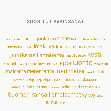
a
c
n
n
a
a
t
e
k
t
i
r
s
b
e
e
l
e
SUOSITUT AVAINSANAT
A
o
d
r
p
o
I
e
drone
auringonlasku
Helsinki
historia
arkkitehtuuri
hailuoto
p
k
n
s
ilmakuva
ilmakuvia suomesta
joki
ihminen
t
ihmiset
kesä
järvi
kansallismaisema
kansallispuisto
luonto
lappi
kesäilta
kirkko
kuvituskuva
maaseutu
kevät
meri
metsä
merenranta
maisema
Oulu
näköala
pohjois-pohjanmaa
pääkaupunki
puisto
puu
perämeri
ruska
ranta
saari
pääkaupunkiseutu
saaristo
retkeily
silta
Suomen kansallismaisemat
syksy
talvi
tunturi
vene