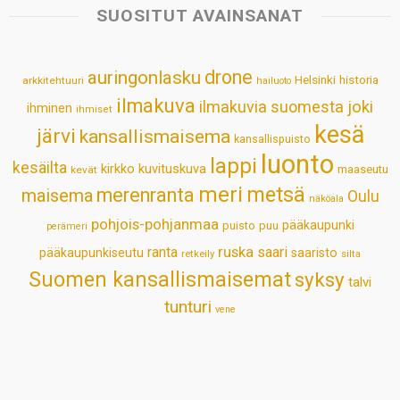
s
b
e
e
l
e
SUOSITUT AVAINSANAT
A
o
d
r
p
o
I
e
drone
auringonlasku
Helsinki
historia
arkkitehtuuri
hailuoto
p
k
n
s
ilmakuva
ilmakuvia suomesta
joki
ihminen
t
ihmiset
kesä
järvi
kansallismaisema
kansallispuisto
luonto
lappi
kesäilta
kirkko
kuvituskuva
maaseutu
kevät
meri
metsä
merenranta
maisema
Oulu
näköala
pohjois-pohjanmaa
pääkaupunki
puisto
puu
perämeri
ruska
ranta
saari
pääkaupunkiseutu
saaristo
retkeily
silta
Suomen kansallismaisemat
syksy
talvi
tunturi
vene