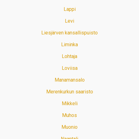
Lappi
Levi
Liesjärven kansallispuisto
Liminka
Lohtaja
Loviisa
Manamansalo
Merenkurkun saaristo
Mikkeli
Muhos
Muonio
Naantali