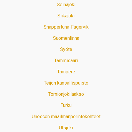
Seinäjoki
Siikajoki
Snappertuna-Fagervik
Suomenlinna
Syöte
Tammisaari
Tampere
Teijon kansallispuisto
Tornionjokilaakso
Turku
Unescon maailmanperintökohteet
Utsjoki