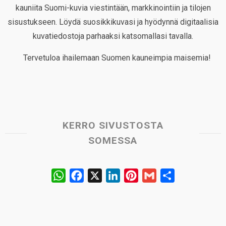
kauniita Suomi-kuvia viestintään, markkinointiin ja tilojen
sisustukseen. Löydä suosikkikuvasi ja hyödynnä digitaalisia
kuvatiedostoja parhaaksi katsomallasi tavalla.
Tervetuloa ihailemaan Suomen kauneimpia maisemia!
KERRO SIVUSTOSTA
SOMESSA
W
F
X
L
P
G
S
h
a
i
i
m
h
a
c
n
n
a
a
t
e
k
t
i
r