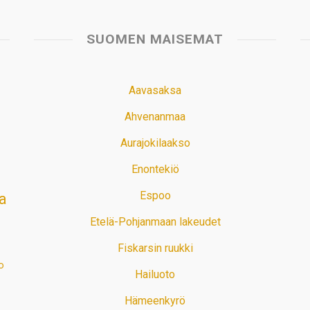
SUOMEN MAISEMAT
Aavasaksa
Ahvenanmaa
Aurajokilaakso
Enontekiö
Espoo
a
Etelä-Pohjanmaan lakeudet
Fiskarsin ruukki
o
Hailuoto
Hämeenkyrö