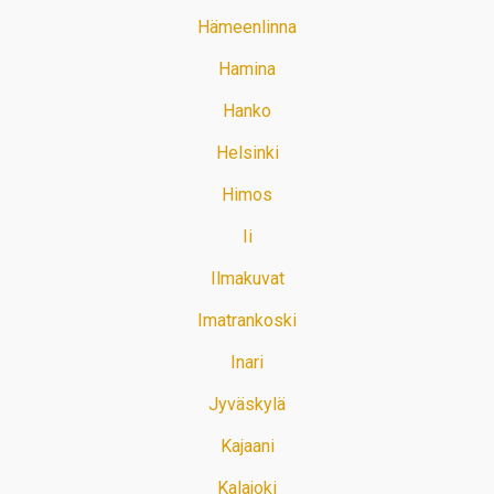
Hämeenlinna
Hamina
Hanko
Helsinki
Himos
Ii
Ilmakuvat
Imatrankoski
Inari
Jyväskylä
Kajaani
Kalajoki