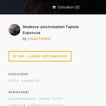
Ostoskori (
0
)
Ilmakuva: puistomainen Tapiola
Espoossa
by
Visual Finland
67.00€ – LISÄÄ OSTOSKORIIN
KATEGORIAT
ESPOO
ILMAKUVAT
AVAINSANAT
AURINGONLASKU
DRONE
ESPOO
ILMAKUVA
ILMAKUVIA ESPOOSTA