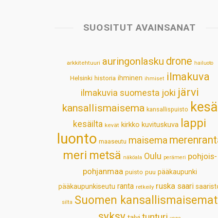
SUOSITUT AVAINSANAT
drone
auringonlasku
arkkitehtuuri
hailuoto
ilmakuva
Helsinki
historia
ihminen
ihmiset
järvi
ilmakuvia suomesta
joki
kesä
kansallismaisema
kansallispuisto
lappi
kesäilta
kirkko
kuvituskuva
kevät
luonto
merenrant
maisema
maaseutu
meri
metsä
Oulu
pohjois-
näköala
perämeri
pohjanmaa
pääkaupunki
puisto
puu
ruska
ranta
saari
pääkaupunkiseutu
saarist
retkeily
Suomen kansallismaisemat
silta
syksy
tunturi
talvi