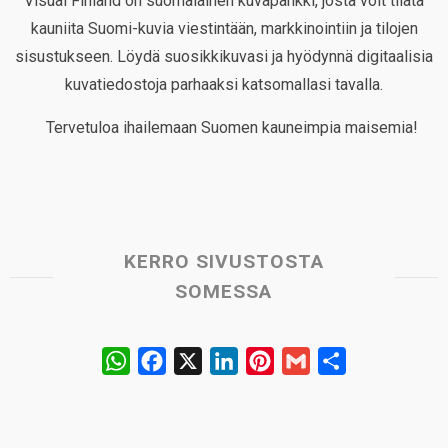
Visual Finland on suomalainen kuvapankki, josta voit tilata
kauniita Suomi-kuvia viestintään, markkinointiin ja tilojen
sisustukseen. Löydä suosikkikuvasi ja hyödynnä digitaalisia
kuvatiedostoja parhaaksi katsomallasi tavalla.
Tervetuloa ihailemaan Suomen kauneimpia maisemia!
KERRO SIVUSTOSTA
SOMESSA
W
F
X
L
P
G
S
h
a
i
i
m
h
a
c
n
n
a
a
t
e
k
t
i
r