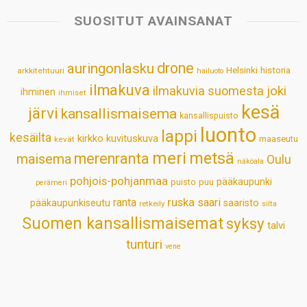
s
b
e
e
l
e
SUOSITUT AVAINSANAT
A
o
d
r
p
o
I
e
drone
auringonlasku
Helsinki
historia
arkkitehtuuri
hailuoto
p
k
n
s
ilmakuva
ilmakuvia suomesta
joki
ihminen
t
ihmiset
kesä
järvi
kansallismaisema
kansallispuisto
luonto
lappi
kesäilta
kirkko
kuvituskuva
maaseutu
kevät
meri
metsä
merenranta
maisema
Oulu
näköala
pohjois-pohjanmaa
pääkaupunki
puisto
puu
perämeri
ruska
ranta
saari
pääkaupunkiseutu
saaristo
retkeily
silta
Suomen kansallismaisemat
syksy
talvi
tunturi
vene