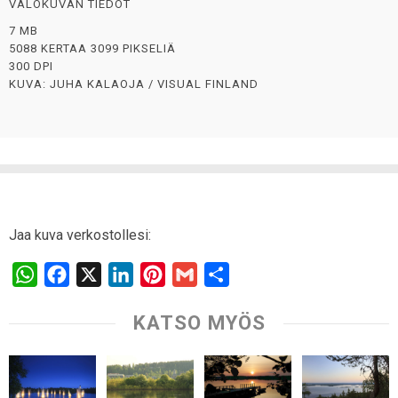
VALOKUVAN TIEDOT
7 MB
5088 KERTAA 3099 PIKSELIÄ
300 DPI
KUVA: JUHA KALAOJA / VISUAL FINLAND
Jaa kuva verkostollesi:
W
F
X
L
P
G
S
h
a
i
i
m
h
KATSO MYÖS
a
c
n
n
a
a
t
e
k
t
i
r
s
b
e
e
l
e