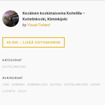
Kesäinen koskimaisema Koitelilla –
Koitelinkoski, Kiiminkijoki
by
Visual Finland
49.00€ – LISÄÄ OSTOSKORIIN
KATEGORIAT
KOITELINKOSKI
AVAINSANAT
JOKI
KIIMINKI
KIIMINKIJOKI
KOITELI
KOITELINKOSKI
KOSKI
LUONTO
OULU