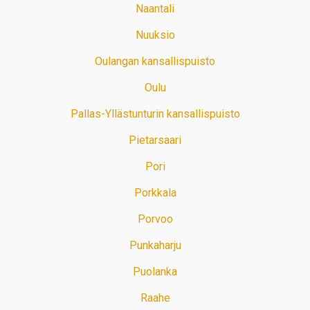
Naantali
Nuuksio
Oulangan kansallispuisto
Oulu
Pallas-Yllästunturin kansallispuisto
Pietarsaari
Pori
Porkkala
Porvoo
Punkaharju
Puolanka
Raahe