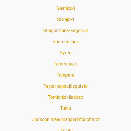
Seinäjoki
Siikajoki
Snappertuna-Fagervik
Suomenlinna
Syöte
Tammisaari
Tampere
Teijon kansallispuisto
Tornionjokilaakso
Turku
Unescon maailmanperintökohteet
Utsjoki