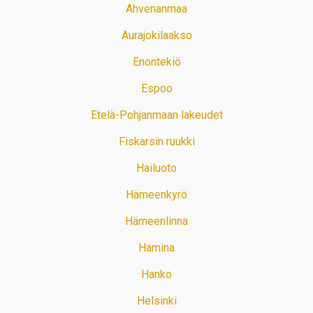
Ahvenanmaa
Aurajokilaakso
Enontekiö
Espoo
Etelä-Pohjanmaan lakeudet
Fiskarsin ruukki
Hailuoto
Hämeenkyrö
Hämeenlinna
Hamina
Hanko
Helsinki