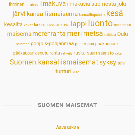
ilmakuva
ilmakuvia suomesta
joki
ihminen
t
ihmiset
kesä
järvi
kansallismaisema
kansallispuisto
luonto
lappi
kesäilta
kirkko
kuvituskuva
maaseutu
kevät
meri
metsä
merenranta
maisema
Oulu
näköala
pohjois-pohjanmaa
pääkaupunki
puisto
puu
perämeri
ruska
ranta
saari
pääkaupunkiseutu
saaristo
retkeily
silta
Suomen kansallismaisemat
syksy
talvi
tunturi
vene
SUOMEN MAISEMAT
Aavasaksa