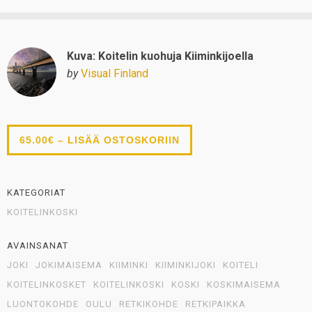
Kuva: Koitelin kuohuja Kiiminkijoella
by
Visual Finland
65.00€ – LISÄÄ OSTOSKORIIN
KATEGORIAT
KOITELINKOSKI
AVAINSANAT
JOKI
JOKIMAISEMA
KIIMINKI
KIIMINKIJOKI
KOITELI
KOITELINKOSKET
KOITELINKOSKI
KOSKI
KOSKIMAISEMA
LUONTOKOHDE
OULU
RETKIKOHDE
RETKIPAIKKA