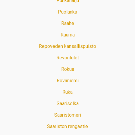
Punkaharju
Puolanka
Raahe
Rauma
Repoveden kansallispuisto
Revontulet
Rokua
Rovaniemi
Ruka
Saariselkä
Saaristomeri
Saariston rengastie