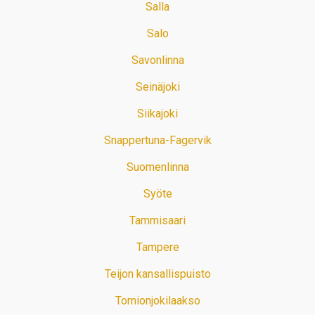
Salla
Salo
Savonlinna
Seinäjoki
Siikajoki
Snappertuna-Fagervik
Suomenlinna
Syöte
Tammisaari
Tampere
Teijon kansallispuisto
Tornionjokilaakso