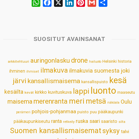
W
F
X
L
P
G
S
h
a
i
i
m
h
a
c
n
n
a
a
t
e
k
t
i
r
s
b
e
e
l
e
SUOSITUT AVAINSANAT
A
o
d
r
p
o
I
e
drone
auringonlasku
Helsinki
historia
arkkitehtuuri
hailuoto
p
k
n
s
ilmakuva
ilmakuvia suomesta
joki
ihminen
t
ihmiset
kesä
järvi
kansallismaisema
kansallispuisto
luonto
lappi
kesäilta
kirkko
kuvituskuva
maaseutu
kevät
meri
metsä
merenranta
maisema
Oulu
näköala
pohjois-pohjanmaa
pääkaupunki
puisto
puu
perämeri
ruska
ranta
saari
pääkaupunkiseutu
saaristo
retkeily
silta
Suomen kansallismaisemat
syksy
talvi