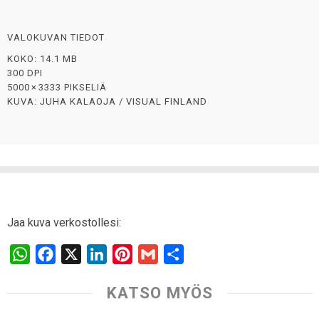
VALOKUVAN TIEDOT
KOKO: 14.1 MB
300 DPI
5000 × 3333 PIKSELIÄ
KUVA: JUHA KALAOJA / VISUAL FINLAND
Jaa kuva verkostollesi:
W
F
X
L
P
G
S
h
a
i
i
m
h
KATSO MYÖS
a
c
n
n
a
a
t
e
k
t
i
r