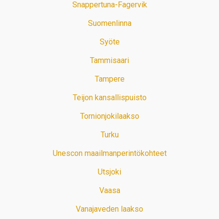
Snappertuna-Fagervik
Suomenlinna
Syöte
Tammisaari
Tampere
Teijon kansallispuisto
Tornionjokilaakso
Turku
Unescon maailmanperintökohteet
Utsjoki
Vaasa
Vanajaveden laakso