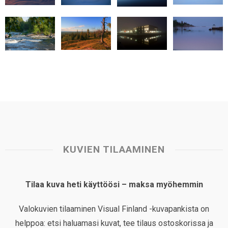
p
o
I
e
p
k
n
s
t
KUVIEN TILAAMINEN
Tilaa kuva heti käyttöösi – maksa myöhemmin
Valokuvien tilaaminen Visual Finland -kuvapankista on
helppoa: etsi haluamasi kuvat, tee tilaus ostoskorissa ja