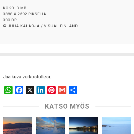
KOKO: 3 MB
3888 X 2592 PIKSELIÄ
300 DPI
© JUHA KALAOJA / VISUAL FINLAND
Jaa kuva verkostollesi:
W
F
X
L
P
G
S
h
a
i
i
m
h
KATSO MYÖS
a
c
n
n
a
a
t
e
k
t
i
r
s
b
e
e
l
e
A
o
d
r