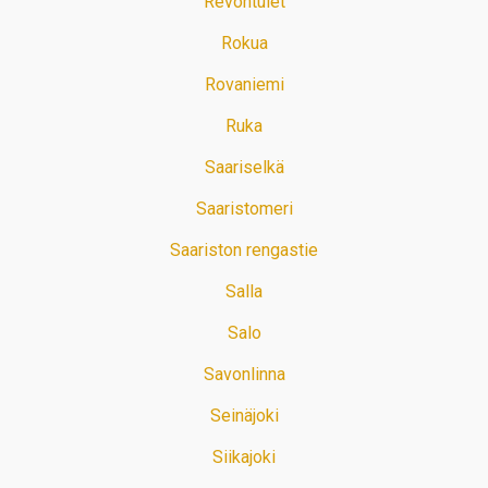
Revontulet
Rokua
Rovaniemi
Ruka
Saariselkä
Saaristomeri
Saariston rengastie
Salla
Salo
Savonlinna
Seinäjoki
Siikajoki