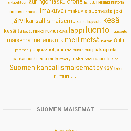
drone
auringonlasku
Helsinki
historia
arkkitehtuuri
hailuoto
p
k
n
s
ilmakuva
ilmakuvia suomesta
joki
ihminen
t
ihmiset
kesä
järvi
kansallismaisema
kansallispuisto
luonto
lappi
kesäilta
kirkko
kuvituskuva
maaseutu
kevät
meri
metsä
merenranta
maisema
Oulu
näköala
pohjois-pohjanmaa
pääkaupunki
puisto
puu
perämeri
ruska
ranta
saari
pääkaupunkiseutu
saaristo
retkeily
silta
Suomen kansallismaisemat
syksy
talvi
tunturi
vene
SUOMEN MAISEMAT
Aavasaksa