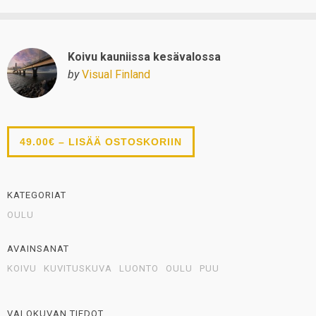
Koivu kauniissa kesävalossa
by
Visual Finland
49.00€ – LISÄÄ OSTOSKORIIN
KATEGORIAT
OULU
AVAINSANAT
KOIVU
KUVITUSKUVA
LUONTO
OULU
PUU
VALOKUVAN TIEDOT