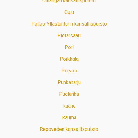
Oulangan kansallispuisto
Oulu
Pallas-Yllästunturin kansallispuisto
Pietarsaari
Pori
Porkkala
Porvoo
Punkaharju
Puolanka
Raahe
Rauma
Repoveden kansallispuisto