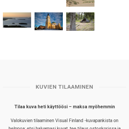
t
KUVIEN TILAAMINEN
Tilaa kuva heti käyttöösi – maksa myöhemmin
Valokuvien tilaaminen Visual Finland -kuvapankista on
helppoa: etsi haluamasi kuvat, tee tilaus ostoskorissa ja