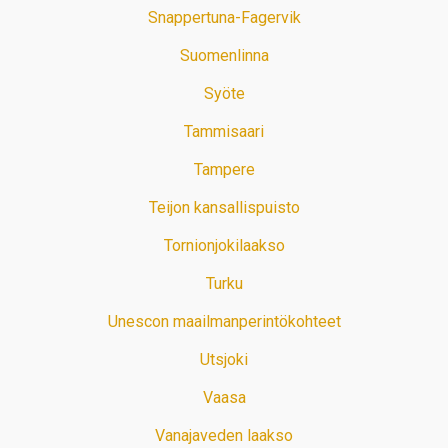
Snappertuna-Fagervik
Suomenlinna
Syöte
Tammisaari
Tampere
Teijon kansallispuisto
Tornionjokilaakso
Turku
Unescon maailmanperintökohteet
Utsjoki
Vaasa
Vanajaveden laakso