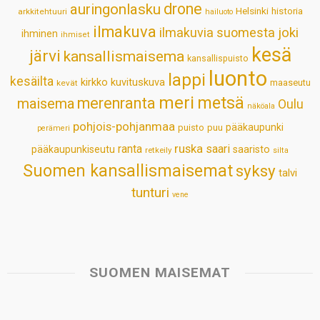
drone
auringonlasku
Helsinki
historia
arkkitehtuuri
hailuoto
p
k
n
s
ilmakuva
ilmakuvia suomesta
joki
ihminen
t
ihmiset
kesä
järvi
kansallismaisema
kansallispuisto
luonto
lappi
kesäilta
kirkko
kuvituskuva
maaseutu
kevät
meri
metsä
merenranta
maisema
Oulu
näköala
pohjois-pohjanmaa
pääkaupunki
puisto
puu
perämeri
ruska
ranta
saari
pääkaupunkiseutu
saaristo
retkeily
silta
Suomen kansallismaisemat
syksy
talvi
tunturi
vene
SUOMEN MAISEMAT