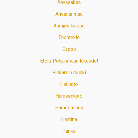
Aavasaksa
Ahvenanmaa
Aurajokilaakso
Enontekiö
Espoo
Etelä-Pohjanmaan lakeudet
Fiskarsin ruukki
Hailuoto
Hämeenkyrö
Hämeenlinna
Hamina
Hanko