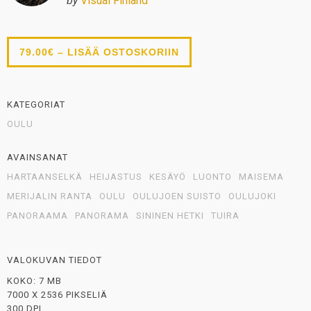
by
Visual Finland
79.00€ – LISÄÄ OSTOSKORIIN
KATEGORIAT
OULU
AVAINSANAT
HARTAANSELKÄ
HEIJASTUS
KESÄYÖ
LUONTO
MAISEMA
MERIJALIN RANTA
OULU
OULUJOEN SUISTO
OULUJOKI
PANORAAMA
PANORAMA
SININEN HETKI
TUIRA
VALOKUVAN TIEDOT
KOKO: 7 MB
7000 X 2536 PIKSELIÄ
300 DPI