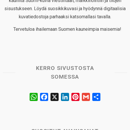
kauniita Suomi-kuvia viestintään, markkinointiin ja tilojen
sisustukseen. Löydä suosikkikuvasi ja hyödynnä digitaalisia
kuvatiedostoja parhaaksi katsomallasi tavalla.
Tervetuloa ihailemaan Suomen kauneimpia maisemia!
KERRO SIVUSTOSTA
SOMESSA
W
F
X
L
P
G
S
h
a
i
i
m
h
a
c
n
n
a
a
t
e
k
t
i
r
s
b
e
e
l
e