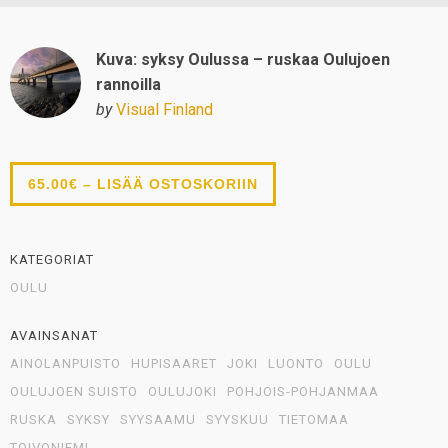
Kuva: syksy Oulussa – ruskaa Oulujoen
rannoilla
by
Visual Finland
65.00€ – LISÄÄ OSTOSKORIIN
KATEGORIAT
OULU
AVAINSANAT
AINOLANPUISTO
HUPISAARET
JOKI
LUONTO
OULU
OULUJOEN SUISTO
OULUJOKI
POHJOIS-POHJANMAA
RUSKA
SYKSY
SYYSAAMU
SYYSKUU
TIETOMAA
TOIVONIEMI