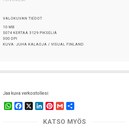
VALOKUVAN TIEDOT
10 MB
5074 KERTAA 3129 PIKSELIÄ
300 DPI
KUVA: JUHA KALAOJA / VISUAL FINLAND
Jaa kuva verkostollesi:
W
F
X
L
P
G
S
h
a
i
i
m
h
KATSO MYÖS
a
c
n
n
a
a