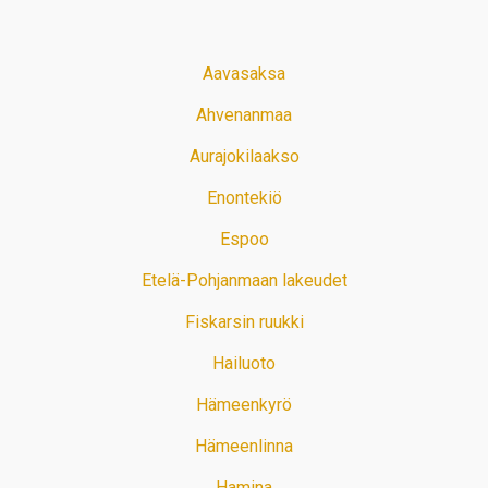
Aavasaksa
Ahvenanmaa
Aurajokilaakso
Enontekiö
Espoo
Etelä-Pohjanmaan lakeudet
Fiskarsin ruukki
Hailuoto
Hämeenkyrö
Hämeenlinna
Hamina