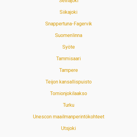
Seinäjoki
Siikajoki
Snappertuna-Fagervik
Suomenlinna
Syöte
Tammisaari
Tampere
Teijon kansallispuisto
Tornionjokilaakso
Turku
Unescon maailmanperintökohteet
Utsjoki