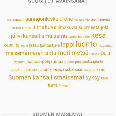
SUOSITUT AVAINSANAT
A
o
d
r
p
o
I
e
drone
auringonlasku
Helsinki
historia
arkkitehtuuri
hailuoto
p
k
n
s
ilmakuva
ilmakuvia suomesta
joki
ihminen
t
ihmiset
kesä
järvi
kansallismaisema
kansallispuisto
luonto
lappi
kesäilta
kirkko
kuvituskuva
maaseutu
kevät
meri
metsä
merenranta
maisema
Oulu
näköala
pohjois-pohjanmaa
pääkaupunki
puisto
puu
perämeri
ruska
ranta
saari
pääkaupunkiseutu
saaristo
retkeily
silta
Suomen kansallismaisemat
syksy
talvi
tunturi
vene
SUOMEN MAISEMAT