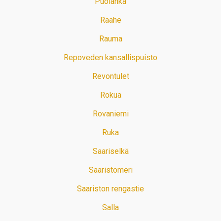
Puolanka
Raahe
Rauma
Repoveden kansallispuisto
Revontulet
Rokua
Rovaniemi
Ruka
Saariselkä
Saaristomeri
Saariston rengastie
Salla