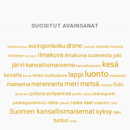
a
c
n
n
a
a
t
e
k
t
i
r
s
b
e
e
l
e
SUOSITUT AVAINSANAT
A
o
d
r
p
o
I
e
drone
auringonlasku
Helsinki
historia
arkkitehtuuri
hailuoto
p
k
n
s
ilmakuva
ilmakuvia suomesta
joki
ihminen
t
ihmiset
kesä
järvi
kansallismaisema
kansallispuisto
luonto
lappi
kesäilta
kirkko
kuvituskuva
maaseutu
kevät
meri
metsä
merenranta
maisema
Oulu
näköala
pohjois-pohjanmaa
pääkaupunki
puisto
puu
perämeri
ruska
ranta
saari
pääkaupunkiseutu
saaristo
retkeily
silta
Suomen kansallismaisemat
syksy
talvi
tunturi
vene