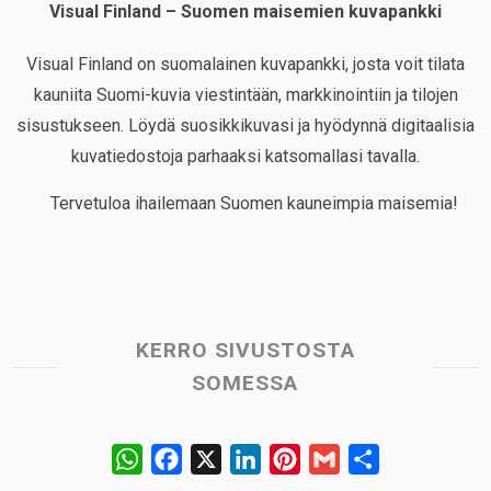
Visual Finland – Suomen maisemien kuvapankki
Visual Finland on suomalainen kuvapankki, josta voit tilata
kauniita Suomi-kuvia viestintään, markkinointiin ja tilojen
sisustukseen. Löydä suosikkikuvasi ja hyödynnä digitaalisia
kuvatiedostoja parhaaksi katsomallasi tavalla.
Tervetuloa ihailemaan Suomen kauneimpia maisemia!
KERRO SIVUSTOSTA
SOMESSA
W
F
X
L
P
G
S
h
a
i
i
m
h