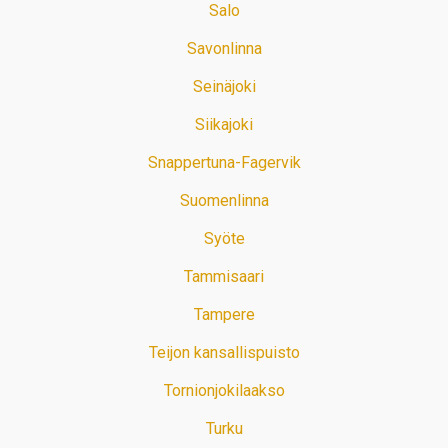
Salo
Savonlinna
Seinäjoki
Siikajoki
Snappertuna-Fagervik
Suomenlinna
Syöte
Tammisaari
Tampere
Teijon kansallispuisto
Tornionjokilaakso
Turku