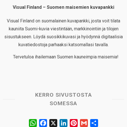
Visual Finland – Suomen maisemien kuvapankki
Visual Finland on suomalainen kuvapankki, josta voit tilata
kauniita Suomi-kuvia viestintään, markkinointiin ja tilojen
sisustukseen. Löydä suosikkikuvasi ja hyödynnä digitaalisia
kuvatiedostoja parhaaksi katsomallasi tavalla.
Tervetuloa ihailemaan Suomen kauneimpia maisemia!
KERRO SIVUSTOSTA
SOMESSA
W
F
X
L
P
G
S