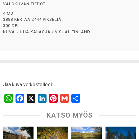
VALOKUVAN TIEDOT
4 MB
3888 KERTAA 2444 PIKSELIÄ
300 DPI
KUVA: JUHA KALAOJA / VISUAL FINLAND
Jaa kuva verkostollesi:
W
F
X
L
P
G
S
h
a
i
i
m
h
KATSO MYÖS
a
c
n
n
a
a
t
e
k
t
i
r
s
b
e
e
l
e