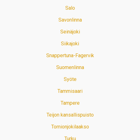
Salo
Savonlinna
Seinäjoki
Siikajoki
Snappertuna-Fagervik
Suomenlinna
Syöte
Tammisaari
Tampere
Teijon kansallispuisto
Tornionjokilaakso
Turku