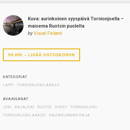
Kuva: aurinkoinen syyspäivä Tornionjoella –
maisema Ruotsin puolelta
by
Visual Finland
59.00€ – LISÄÄ OSTOSKORIIN
KATEGORIAT
LAPPI
TORNIONJOKILAAKSO
AVAINSANAT
JOKI
RAJAJOKI
RUOTSI
SYKSY
TORNIONJOKI
TORNIONJOKILAAKSO
VALTAKUNNAN RAJA