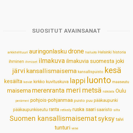
h
a
i
i
m
h
a
c
n
n
a
a
t
e
k
t
i
r
s
b
e
e
l
e
SUOSITUT AVAINSANAT
A
o
d
r
p
o
I
e
drone
auringonlasku
Helsinki
historia
arkkitehtuuri
hailuoto
p
k
n
s
ilmakuva
ilmakuvia suomesta
joki
ihminen
t
ihmiset
kesä
järvi
kansallismaisema
kansallispuisto
luonto
lappi
kesäilta
kirkko
kuvituskuva
maaseutu
kevät
meri
metsä
merenranta
maisema
Oulu
näköala
pohjois-pohjanmaa
pääkaupunki
puisto
puu
perämeri
ruska
ranta
saari
pääkaupunkiseutu
saaristo
retkeily
silta
Suomen kansallismaisemat
syksy
talvi
tunturi
vene