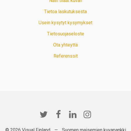
Näin tilaat kuvan
Tietoa laskutuksesta
Usein kysytyt kysymykset
Tietosuojaseloste
Ota yhteyttä
Referenssit
© 2026 Visual Finland
—
Suomen maisemien kuvapankki