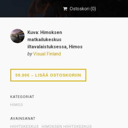
Ostoskori (
0
)
Kuva: Himoksen
matkailukeskus
iltavalaistuksessa, Himos
by
Visual Finland
59.00€ – LISÄÄ OSTOSKORIIN
KATEGORIAT
HIMOS
AVAINSANAT
HIIHTOKESKUS
HIMOKSEN HIIHTOKESKUS