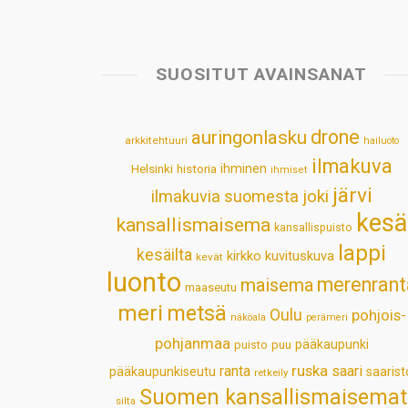
SUOSITUT AVAINSANAT
drone
auringonlasku
arkkitehtuuri
hailuoto
ilmakuva
Helsinki
historia
ihminen
ihmiset
järvi
ilmakuvia suomesta
joki
kesä
kansallismaisema
kansallispuisto
lappi
kesäilta
kirkko
kuvituskuva
kevät
luonto
merenrant
maisema
maaseutu
meri
metsä
Oulu
pohjois-
näköala
perämeri
pohjanmaa
pääkaupunki
puisto
puu
ruska
ranta
saari
pääkaupunkiseutu
saarist
retkeily
Suomen kansallismaisemat
silta