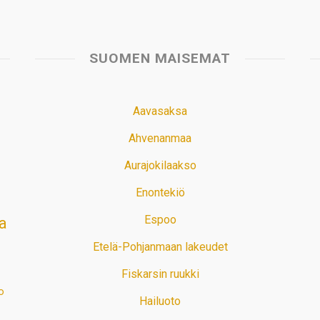
SUOMEN MAISEMAT
Aavasaksa
Ahvenanmaa
Aurajokilaakso
Enontekiö
Espoo
a
Etelä-Pohjanmaan lakeudet
Fiskarsin ruukki
o
Hailuoto