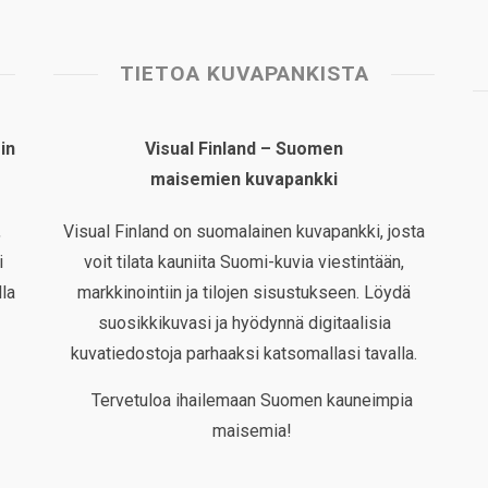
TIETOA KUVAPANKISTA
in
Visual Finland – Suomen
maisemien kuvapankki
,
Visual Finland on suomalainen kuvapankki, josta
i
voit tilata kauniita Suomi-kuvia viestintään,
la
markkinointiin ja tilojen sisustukseen. Löydä
suosikkikuvasi ja hyödynnä digitaalisia
kuvatiedostoja parhaaksi katsomallasi tavalla.
Tervetuloa ihailemaan Suomen kauneimpia
maisemia!