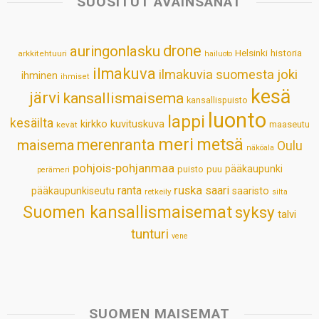
SUOSITUT AVAINSANAT
A
o
d
r
p
o
I
e
drone
auringonlasku
Helsinki
historia
arkkitehtuuri
hailuoto
p
k
n
s
ilmakuva
ilmakuvia suomesta
joki
ihminen
t
ihmiset
kesä
järvi
kansallismaisema
kansallispuisto
luonto
lappi
kesäilta
kirkko
kuvituskuva
maaseutu
kevät
meri
metsä
merenranta
maisema
Oulu
näköala
pohjois-pohjanmaa
pääkaupunki
puisto
puu
perämeri
ruska
ranta
saari
pääkaupunkiseutu
saaristo
retkeily
silta
Suomen kansallismaisemat
syksy
talvi
tunturi
vene
SUOMEN MAISEMAT