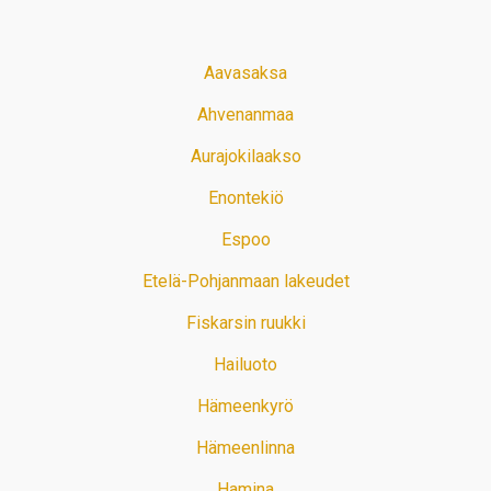
Aavasaksa
Ahvenanmaa
Aurajokilaakso
Enontekiö
Espoo
Etelä-Pohjanmaan lakeudet
Fiskarsin ruukki
Hailuoto
Hämeenkyrö
Hämeenlinna
Hamina