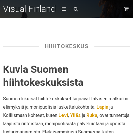
Visual Finland
HIIHTOKESKUS
Kuvia Suomen
hiihtokeskuksista
Suomen lukuisat hiihtokeskukset tarjoavat talvisen matkailun
elämyksiä ja monipuolisia laskettelukohteita.
Lapin
ja
Koillismaan kohteet, kuten
Levi
,
Ylläs
ja
Ruka
, ovat tunnettuja
laajoista rinteistään, monipuolisista palveluistaan ja upeista
tunturimaisemista. Eteläisemmässä Suomessa, kuten