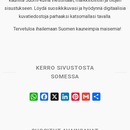
kauniita Suomi-kuvia viestintään, markkinointiin ja tilojen
sisustukseen. Löydä suosikkikuvasi ja hyödynnä digitaalisia
kuvatiedostoja parhaaksi katsomallasi tavalla.
Tervetuloa ihailemaan Suomen kauneimpia maisemia!
KERRO SIVUSTOSTA
SOMESSA
W
F
X
L
P
G
S
h
a
i
i
m
h
a
c
n
n
a
a
t
e
k
t
i
r
s
b
e
e
l
e