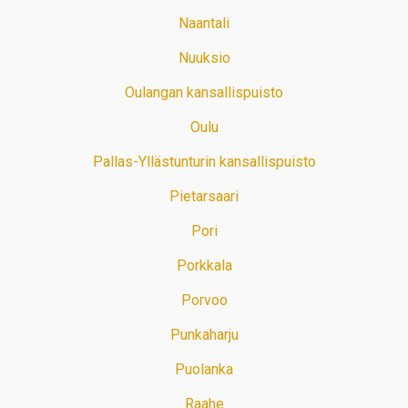
Naantali
Nuuksio
Oulangan kansallispuisto
Oulu
Pallas-Yllästunturin kansallispuisto
Pietarsaari
Pori
Porkkala
Porvoo
Punkaharju
Puolanka
Raahe