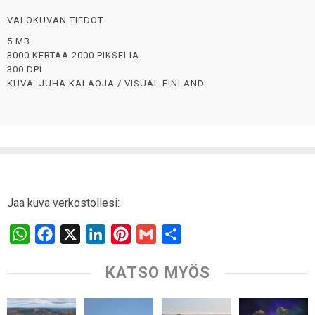
VALOKUVAN TIEDOT
5 MB
3000 KERTAA 2000 PIKSELIÄ
300 DPI
KUVA: JUHA KALAOJA / VISUAL FINLAND
Jaa kuva verkostollesi:
W
F
X
L
P
G
S
h
a
i
i
m
h
KATSO MYÖS
a
c
n
n
a
a
t
e
k
t
i
r
s
b
e
e
l
e