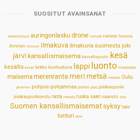
t
e
k
t
i
r
s
b
e
e
l
e
SUOSITUT AVAINSANAT
A
o
d
r
p
o
I
e
drone
auringonlasku
Helsinki
historia
arkkitehtuuri
hailuoto
p
k
n
s
ilmakuva
ilmakuvia suomesta
joki
ihminen
t
ihmiset
kesä
järvi
kansallismaisema
kansallispuisto
luonto
lappi
kesäilta
kirkko
kuvituskuva
maaseutu
kevät
meri
metsä
merenranta
maisema
Oulu
näköala
pohjois-pohjanmaa
pääkaupunki
puisto
puu
perämeri
ruska
ranta
saari
pääkaupunkiseutu
saaristo
retkeily
silta
Suomen kansallismaisemat
syksy
talvi
tunturi
vene