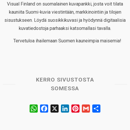
Visual Finland on suomalainen kuvapankki, josta voit tilata
kauniita Suomi-kuvia viestintään, markkinointiin ja tilojen
sisustukseen. Löydä suosikkikuvasi ja hyödynnä digitaalisia
kuvatiedostoja parhaaksi katsomallasi tavalla.
Tervetuloa ihailemaan Suomen kauneimpia maisemia!
KERRO SIVUSTOSTA
SOMESSA
W
F
X
L
P
G
S
h
a
i
i
m
h
a
c
n
n
a
a