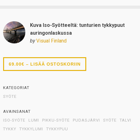
Kuva Iso-Syötteeltä: tunturien tykkypuut
auringonlaskussa
by
Visual Finland
69.00€ – LISÄÄ OSTOSKORIIN
KATEGORIAT
SYÖTE
AVAINSANAT
ISO-SYÖTE
LUMI
PIKKU-SYÖTE
PUDASJÄRVI
SYÖTE
TALVI
TYKKY
TYKKYLUMI
TYKKYPUU