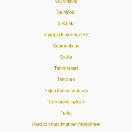
Savonlinna
Seinäjoki
Siikajoki
Snappertuna-Fagervik
Suomenlinna
Syöte
Tammisaari
Tampere
Teijon kansallispuisto
Tornionjokilaakso
Turku
Unescon maailmanperintökohteet