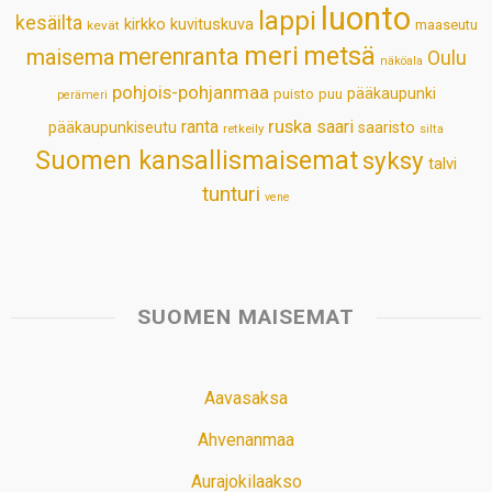
luonto
lappi
kesäilta
kirkko
kuvituskuva
maaseutu
kevät
meri
metsä
merenranta
maisema
Oulu
näköala
pohjois-pohjanmaa
pääkaupunki
puisto
puu
perämeri
ruska
ranta
saari
pääkaupunkiseutu
saaristo
retkeily
silta
Suomen kansallismaisemat
syksy
talvi
tunturi
vene
SUOMEN MAISEMAT
Aavasaksa
Ahvenanmaa
Aurajokilaakso