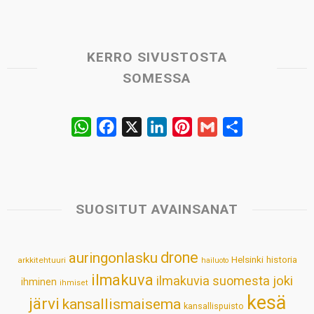
KERRO SIVUSTOSTA
SOMESSA
W
F
X
L
P
G
S
h
a
i
i
m
h
a
c
n
n
a
a
t
e
k
t
i
r
s
b
e
e
l
e
SUOSITUT AVAINSANAT
A
o
d
r
p
o
I
e
drone
auringonlasku
Helsinki
historia
arkkitehtuuri
hailuoto
p
k
n
s
ilmakuva
ilmakuvia suomesta
joki
ihminen
t
ihmiset
kesä
järvi
kansallismaisema
kansallispuisto