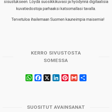
sisustukseen. Löydä suosikkikuvasi ja hyödynnä digitaalisia
kuvatiedostoja parhaaksi katsomallasi tavalla.
Tervetuloa ihailemaan Suomen kauneimpia maisemia!
KERRO SIVUSTOSTA
SOMESSA
W
F
X
L
P
G
S
h
a
i
i
m
h
a
c
n
n
a
a
t
e
k
t
i
r
s
b
e
e
l
e
SUOSITUT AVAINSANAT