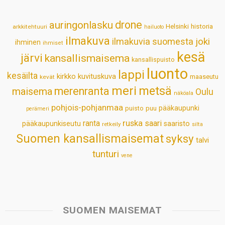
A
o
d
r
p
o
I
e
drone
auringonlasku
Helsinki
historia
arkkitehtuuri
hailuoto
p
k
n
s
ilmakuva
ilmakuvia suomesta
joki
ihminen
t
ihmiset
kesä
järvi
kansallismaisema
kansallispuisto
luonto
lappi
kesäilta
kirkko
kuvituskuva
maaseutu
kevät
meri
metsä
merenranta
maisema
Oulu
näköala
pohjois-pohjanmaa
pääkaupunki
puisto
puu
perämeri
ruska
ranta
saari
pääkaupunkiseutu
saaristo
retkeily
silta
Suomen kansallismaisemat
syksy
talvi
tunturi
vene
SUOMEN MAISEMAT