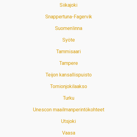
Siikajoki
Snappertuna-Fagervik
Suomenlinna
Syöte
Tammisaari
Tampere
Teijon kansallispuisto
Tornionjokilaakso
Turku
Unescon maailmanperintökohteet
Utsjoki
Vaasa