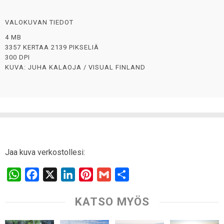
VALOKUVAN TIEDOT
4 MB
3357 KERTAA 2139 PIKSELIÄ
300 DPI
KUVA: JUHA KALAOJA / VISUAL FINLAND
Jaa kuva verkostollesi:
W
F
X
L
P
G
S
h
a
i
i
m
h
KATSO MYÖS
a
c
n
n
a
a
t
e
k
t
i
r