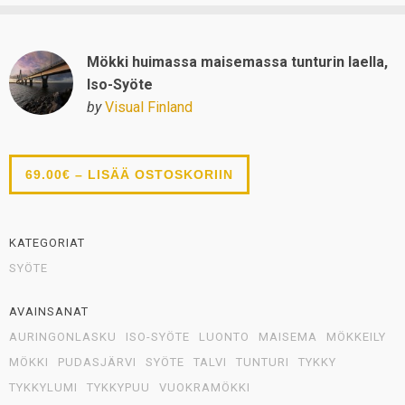
Mökki huimassa maisemassa tunturin laella,
Iso-Syöte
by
Visual Finland
69.00€ – LISÄÄ OSTOSKORIIN
KATEGORIAT
SYÖTE
AVAINSANAT
AURINGONLASKU
ISO-SYÖTE
LUONTO
MAISEMA
MÖKKEILY
MÖKKI
PUDASJÄRVI
SYÖTE
TALVI
TUNTURI
TYKKY
TYKKYLUMI
TYKKYPUU
VUOKRAMÖKKI