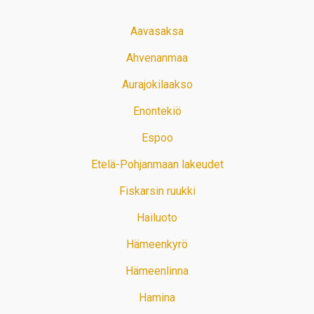
Aavasaksa
Ahvenanmaa
Aurajokilaakso
Enontekiö
Espoo
Etelä-Pohjanmaan lakeudet
Fiskarsin ruukki
Hailuoto
Hämeenkyrö
Hämeenlinna
Hamina