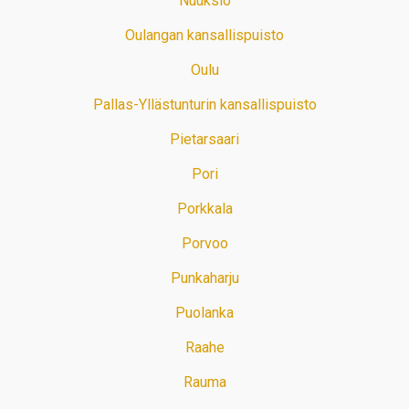
Nuuksio
Oulangan kansallispuisto
Oulu
Pallas-Yllästunturin kansallispuisto
Pietarsaari
Pori
Porkkala
Porvoo
Punkaharju
Puolanka
Raahe
Rauma