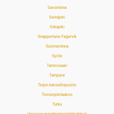
Savonlinna
Seinäjoki
Siikajoki
Snappertuna-Fagervik
Suomenlinna
Syöte
Tammisaari
Tampere
Teijon kansallispuisto
Tornionjokilaakso
Turku
Unescon maailmanperintökohteet