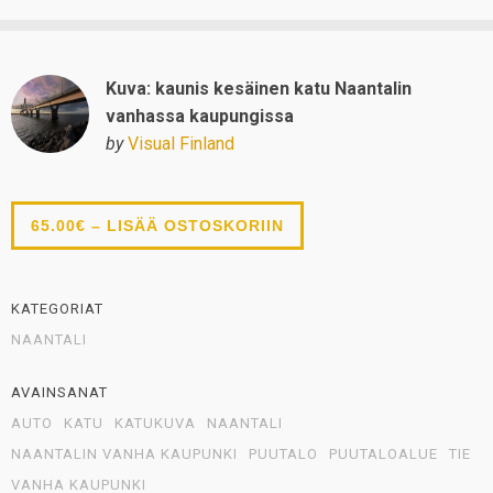
Kuva: kaunis kesäinen katu Naantalin
vanhassa kaupungissa
by
Visual Finland
65.00€ – LISÄÄ OSTOSKORIIN
KATEGORIAT
NAANTALI
AVAINSANAT
AUTO
KATU
KATUKUVA
NAANTALI
NAANTALIN VANHA KAUPUNKI
PUUTALO
PUUTALOALUE
TIE
VANHA KAUPUNKI