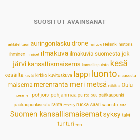
a
c
n
n
a
a
t
e
k
t
i
r
s
b
e
e
l
e
SUOSITUT AVAINSANAT
A
o
d
r
p
o
I
e
drone
auringonlasku
Helsinki
historia
arkkitehtuuri
hailuoto
p
k
n
s
ilmakuva
ilmakuvia suomesta
joki
ihminen
t
ihmiset
kesä
järvi
kansallismaisema
kansallispuisto
luonto
lappi
kesäilta
kirkko
kuvituskuva
maaseutu
kevät
meri
metsä
merenranta
maisema
Oulu
näköala
pohjois-pohjanmaa
pääkaupunki
puisto
puu
perämeri
ruska
ranta
saari
pääkaupunkiseutu
saaristo
retkeily
silta
Suomen kansallismaisemat
syksy
talvi
tunturi
vene