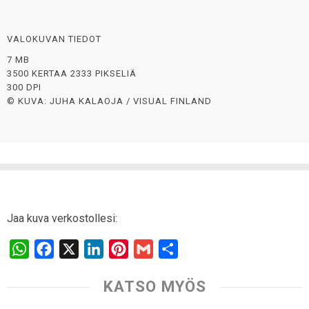
VALOKUVAN TIEDOT
7 MB
3500 KERTAA 2333 PIKSELIÄ
300 DPI
© KUVA: JUHA KALAOJA / VISUAL FINLAND
Jaa kuva verkostollesi:
W
F
X
L
P
G
S
h
a
i
i
m
h
KATSO MYÖS
a
c
n
n
a
a
t
e
k
t
i
r