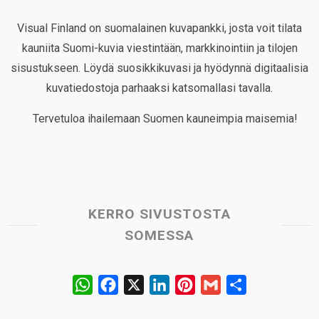
Visual Finland on suomalainen kuvapankki, josta voit tilata
kauniita Suomi-kuvia viestintään, markkinointiin ja tilojen
sisustukseen. Löydä suosikkikuvasi ja hyödynnä digitaalisia
kuvatiedostoja parhaaksi katsomallasi tavalla.
Tervetuloa ihailemaan Suomen kauneimpia maisemia!
KERRO SIVUSTOSTA
SOMESSA
W
F
X
L
P
G
S
h
a
i
i
m
h