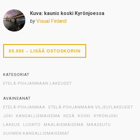
Kuva: kaunis koski Kyrönjoessa
by
Visual Finland
65.00€ – LISÄÄ OSTOSKORIIN
KATEGORIAT
ETELÄ-POHJANMAAN LAKEUDET
AVAINSANAT
ETELÄ-POHJANMAA
ETELÄ-POHJANMAAN VILJELYLAKEUDET
JOKI
KANSALLISMAISEMA
KESÄ
KOSKI
KYRÖNJOKI
LAKEUS
LUONTO
MAALAISMAISEMA
MAASEUTU
SUOMEN KANSALLISMAISEMAT