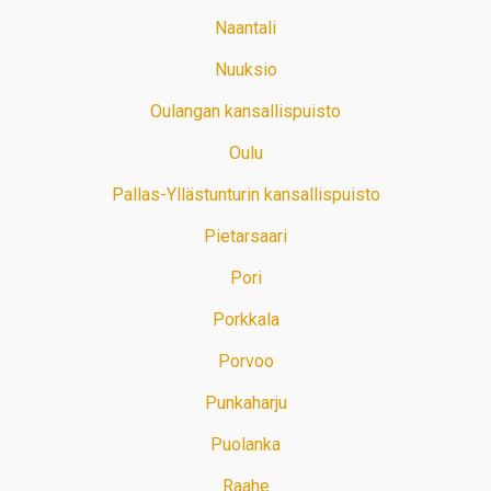
Naantali
Nuuksio
Oulangan kansallispuisto
Oulu
Pallas-Yllästunturin kansallispuisto
Pietarsaari
Pori
Porkkala
Porvoo
Punkaharju
Puolanka
Raahe