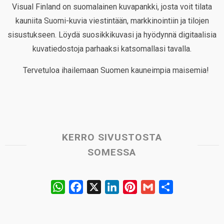
Visual Finland on suomalainen kuvapankki, josta voit tilata
kauniita Suomi-kuvia viestintään, markkinointiin ja tilojen
sisustukseen. Löydä suosikkikuvasi ja hyödynnä digitaalisia
kuvatiedostoja parhaaksi katsomallasi tavalla.
Tervetuloa ihailemaan Suomen kauneimpia maisemia!
KERRO SIVUSTOSTA
SOMESSA
W
F
X
L
P
G
S
h
a
i
i
m
h
a
c
n
n
a
a