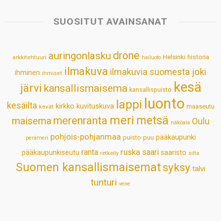
t
e
k
t
i
r
s
b
e
e
l
e
SUOSITUT AVAINSANAT
A
o
d
r
p
o
I
e
drone
auringonlasku
Helsinki
historia
arkkitehtuuri
hailuoto
p
k
n
s
ilmakuva
ilmakuvia suomesta
joki
ihminen
t
ihmiset
kesä
järvi
kansallismaisema
kansallispuisto
luonto
lappi
kesäilta
kirkko
kuvituskuva
maaseutu
kevät
meri
metsä
merenranta
maisema
Oulu
näköala
pohjois-pohjanmaa
pääkaupunki
puisto
puu
perämeri
ruska
ranta
saari
pääkaupunkiseutu
saaristo
retkeily
silta
Suomen kansallismaisemat
syksy
talvi
tunturi
vene