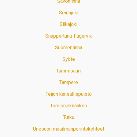
Savonlinna
Seinäjoki
Siikajoki
Snappertuna-Fagervik
Suomenlinna
Syöte
Tammisaari
Tampere
Teijon kansallispuisto
Tornionjokilaakso
Turku
Unescon maailmanperintökohteet