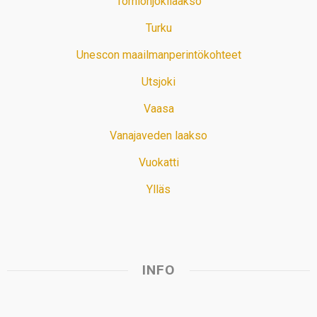
Tornionjokilaakso
Turku
Unescon maailmanperintökohteet
Utsjoki
Vaasa
Vanajaveden laakso
Vuokatti
Ylläs
INFO