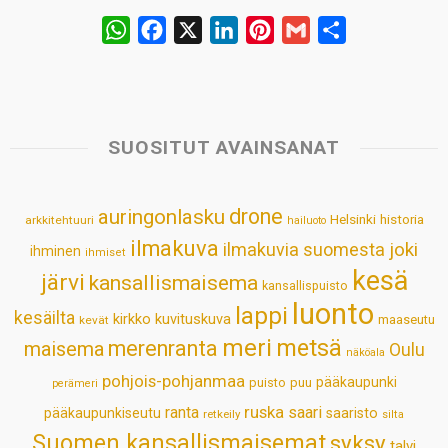
W
F
X
L
P
G
S
h
a
i
i
m
h
a
c
n
n
a
a
t
e
k
t
i
r
s
b
e
e
l
e
SUOSITUT AVAINSANAT
A
o
d
r
p
o
I
e
drone
auringonlasku
Helsinki
historia
arkkitehtuuri
hailuoto
p
k
n
s
ilmakuva
ilmakuvia suomesta
joki
ihminen
t
ihmiset
kesä
järvi
kansallismaisema
kansallispuisto
luonto
lappi
kesäilta
kirkko
kuvituskuva
maaseutu
kevät
meri
metsä
merenranta
maisema
Oulu
näköala
pohjois-pohjanmaa
pääkaupunki
puisto
puu
perämeri
ruska
ranta
saari
pääkaupunkiseutu
saaristo
retkeily
silta
Suomen kansallismaisemat
syksy
talvi