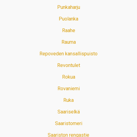
Punkaharju
Puolanka
Raahe
Rauma
Repoveden kansallispuisto
Revontulet
Rokua
Rovaniemi
Ruka
Saariselkä
Saaristomeri
Saariston rengastie