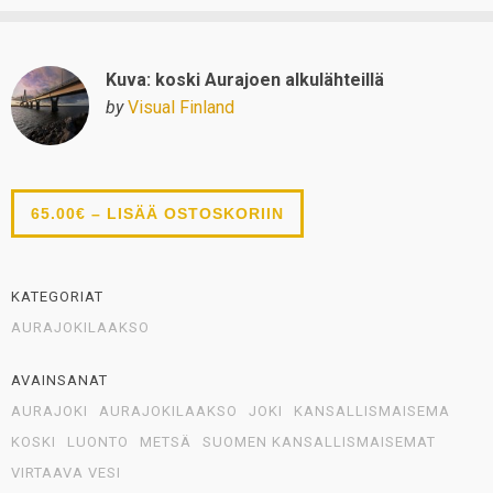
Kuva: koski Aurajoen alkulähteillä
by
Visual Finland
65.00€ – LISÄÄ OSTOSKORIIN
KATEGORIAT
AURAJOKILAAKSO
AVAINSANAT
AURAJOKI
AURAJOKILAAKSO
JOKI
KANSALLISMAISEMA
KOSKI
LUONTO
METSÄ
SUOMEN KANSALLISMAISEMAT
VIRTAAVA VESI