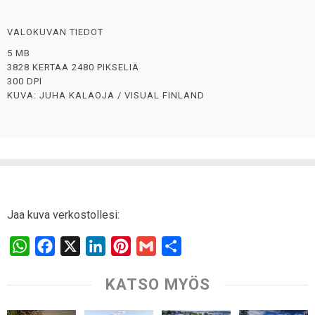
VALOKUVAN TIEDOT
5 MB
3828 KERTAA 2480 PIKSELIÄ
300 DPI
KUVA: JUHA KALAOJA / VISUAL FINLAND
Jaa kuva verkostollesi:
W
F
X
L
P
G
S
h
a
i
i
m
h
KATSO MYÖS
a
c
n
n
a
a
t
e
k
t
i
r