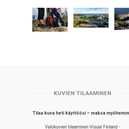
t
e
k
t
i
r
s
b
e
e
l
e
A
o
d
r
p
o
I
e
p
k
n
s
t
KUVIEN TILAAMINEN
Tilaa kuva heti käyttöösi – maksa myöhemm
Valokuvien tilaaminen Visual Finland -