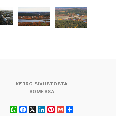
KERRO SIVUSTOSTA
SOMESSA
W
F
X
L
P
G
S