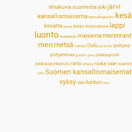
järvi
ilmakuvia suomesta
joki
kesä
kansallismaisema
kansallispuisto
lappi
kesäilta
kirkko
kuvituskuva
kevät
luonto
merenrant
maisema
maaseutu
meri
metsä
Oulu
pohjois-
näköala
perämeri
pohjanmaa
pääkaupunki
puisto
puu
ruska
ranta
saari
pääkaupunkiseutu
saarist
retkeily
Suomen kansallismaisemat
silta
syksy
tunturi
talvi
vene