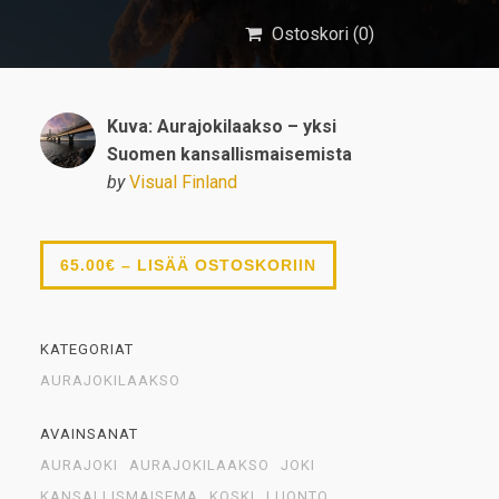
Ostoskori (
0
)
Kuva: Aurajokilaakso – yksi
Suomen kansallismaisemista
by
Visual Finland
65.00€ – LISÄÄ OSTOSKORIIN
KATEGORIAT
AURAJOKILAAKSO
AVAINSANAT
AURAJOKI
AURAJOKILAAKSO
JOKI
KANSALLISMAISEMA
KOSKI
LUONTO