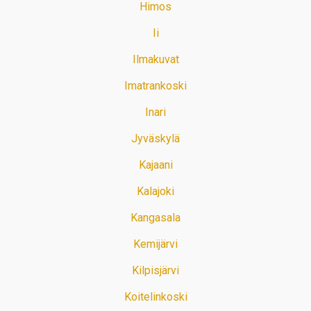
Himos
Ii
Ilmakuvat
Imatrankoski
Inari
Jyväskylä
Kajaani
Kalajoki
Kangasala
Kemijärvi
Kilpisjärvi
Koitelinkoski