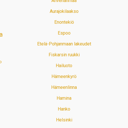
Ahvenanmaa
Aurajokilaakso
Enontekiö
Espoo
a
Etelä-Pohjanmaan lakeudet
Fiskarsin ruukki
o
Hailuoto
Hämeenkyrö
Hämeenlinna
Hamina
Hanko
Helsinki