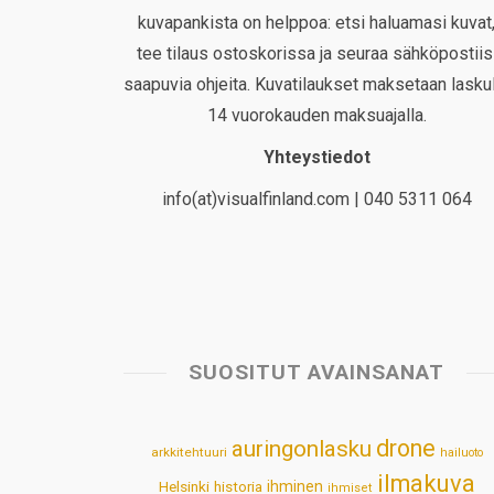
kuvapankista on helppoa: etsi haluamasi kuvat
tee tilaus ostoskorissa ja seuraa sähköpostiis
saapuvia ohjeita. Kuvatilaukset maksetaan laskul
14 vuorokauden maksuajalla.
Yhteystiedot
info(at)visualfinland.com | 040 5311 064
SUOSITUT AVAINSANAT
drone
auringonlasku
arkkitehtuuri
hailuoto
ilmakuva
Helsinki
historia
ihminen
ihmiset