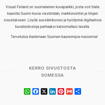
Visual Finland on suomalainen kuvapankki, josta voit tilata
kauniita Suomi-kuvia viestintään, markkinointiin ja tilojen
sisustukseen. Löydä suosikkikuvasi ja hyödynnä digitaalisia
kuvatiedostoja parhaaksi katsomallasi tavalla.
Tervetuloa ihailemaan Suomen kauneimpia maisemia!
KERRO SIVUSTOSTA
SOMESSA
W
F
X
L
P
G
S
h
a
i
i
m
h
a
c
n
n
a
a