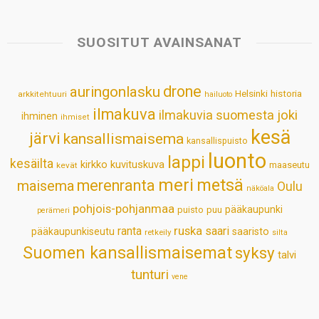
t
e
k
t
i
r
s
b
e
e
l
e
SUOSITUT AVAINSANAT
A
o
d
r
p
o
I
e
drone
auringonlasku
Helsinki
historia
arkkitehtuuri
hailuoto
p
k
n
s
ilmakuva
ilmakuvia suomesta
joki
ihminen
t
ihmiset
kesä
järvi
kansallismaisema
kansallispuisto
luonto
lappi
kesäilta
kirkko
kuvituskuva
maaseutu
kevät
meri
metsä
merenranta
maisema
Oulu
näköala
pohjois-pohjanmaa
pääkaupunki
puisto
puu
perämeri
ruska
ranta
saari
pääkaupunkiseutu
saaristo
retkeily
silta
Suomen kansallismaisemat
syksy
talvi
tunturi
vene