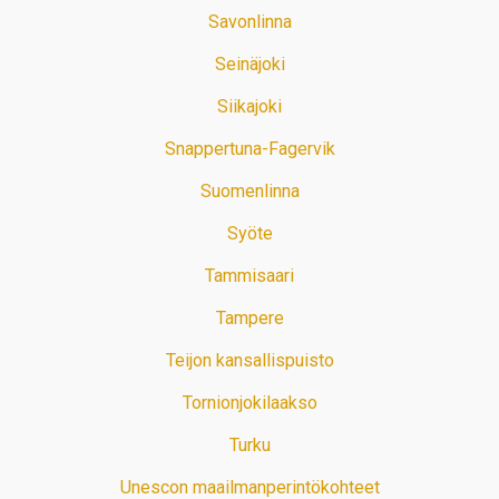
Savonlinna
Seinäjoki
Siikajoki
Snappertuna-Fagervik
Suomenlinna
Syöte
Tammisaari
Tampere
Teijon kansallispuisto
Tornionjokilaakso
Turku
Unescon maailmanperintökohteet