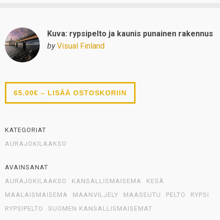
Kuva: rypsipelto ja kaunis punainen rakennus
by
Visual Finland
65.00€ – LISÄÄ OSTOSKORIIN
KATEGORIAT
AURAJOKILAAKSO
AVAINSANAT
AURAJOKILAAKSO
KANSALLISMAISEMA
KESÄ
MAALAISMAISEMA
MAANVILJELY
MAASEUTU
PELTO
RYPSI
RYPSIPELTO
SUOMEN KANSALLISMAISEMAT