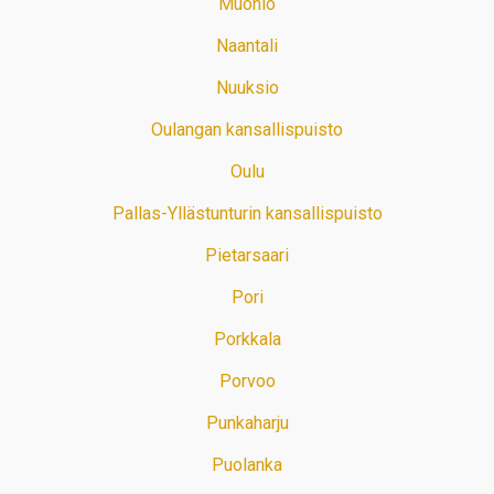
Muonio
Naantali
Nuuksio
Oulangan kansallispuisto
Oulu
Pallas-Yllästunturin kansallispuisto
Pietarsaari
Pori
Porkkala
Porvoo
Punkaharju
Puolanka