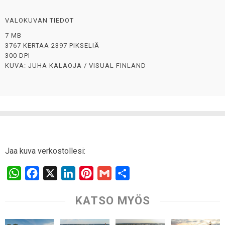
VALOKUVAN TIEDOT
7 MB
3767 KERTAA 2397 PIKSELIÄ
300 DPI
KUVA: JUHA KALAOJA / VISUAL FINLAND
Jaa kuva verkostollesi:
W
F
X
L
P
G
S
h
a
i
i
m
h
KATSO MYÖS
a
c
n
n
a
a
t
e
k
t
i
r