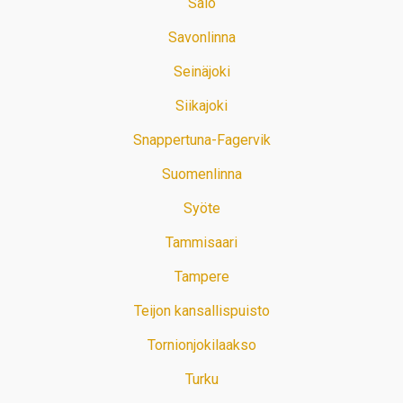
Salo
Savonlinna
Seinäjoki
Siikajoki
Snappertuna-Fagervik
Suomenlinna
Syöte
Tammisaari
Tampere
Teijon kansallispuisto
Tornionjokilaakso
Turku