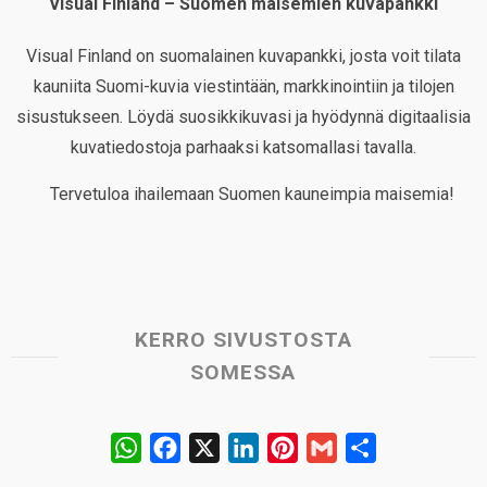
Visual Finland – Suomen maisemien kuvapankki
Visual Finland on suomalainen kuvapankki, josta voit tilata
kauniita Suomi-kuvia viestintään, markkinointiin ja tilojen
sisustukseen. Löydä suosikkikuvasi ja hyödynnä digitaalisia
kuvatiedostoja parhaaksi katsomallasi tavalla.
Tervetuloa ihailemaan Suomen kauneimpia maisemia!
KERRO SIVUSTOSTA
SOMESSA
W
F
X
L
P
G
S
h
a
i
i
m
h