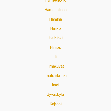
Hämeenkyrö
Hämeenlinna
Hamina
Hanko
Helsinki
Himos
Ii
Ilmakuvat
Imatrankoski
Inari
Jyväskylä
Kajaani