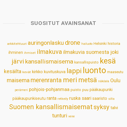
a
c
n
n
a
a
t
e
k
t
i
r
s
b
e
e
l
e
SUOSITUT AVAINSANAT
A
o
d
r
p
o
I
e
drone
auringonlasku
Helsinki
historia
arkkitehtuuri
hailuoto
p
k
n
s
ilmakuva
ilmakuvia suomesta
joki
ihminen
t
ihmiset
kesä
järvi
kansallismaisema
kansallispuisto
luonto
lappi
kesäilta
kirkko
kuvituskuva
maaseutu
kevät
meri
metsä
merenranta
maisema
Oulu
näköala
pohjois-pohjanmaa
pääkaupunki
puisto
puu
perämeri
ruska
ranta
saari
pääkaupunkiseutu
saaristo
retkeily
silta
Suomen kansallismaisemat
syksy
talvi
tunturi
vene