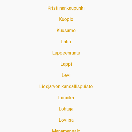
Kristiinankaupunki
Kuopio
Kuusamo
Lahti
Lappeenranta
Lappi
Levi
Liesjärven kansallispuisto
Liminka
Lohtaja
Loviisa
Manamansalo