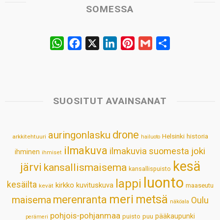
SOMESSA
W
F
X
L
P
G
S
h
a
i
i
m
h
a
c
n
n
a
a
t
e
k
t
i
r
s
b
e
e
l
e
SUOSITUT AVAINSANAT
A
o
d
r
p
o
I
e
drone
auringonlasku
Helsinki
historia
arkkitehtuuri
hailuoto
p
k
n
s
ilmakuva
ilmakuvia suomesta
joki
ihminen
t
ihmiset
kesä
järvi
kansallismaisema
kansallispuisto
luonto
lappi
kesäilta
kirkko
kuvituskuva
maaseutu
kevät
meri
metsä
merenranta
maisema
Oulu
näköala
pohjois-pohjanmaa
pääkaupunki
puisto
puu
perämeri