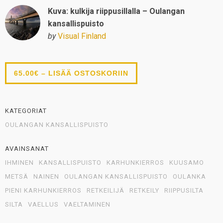
Kuva: kulkija riippusillalla – Oulangan
kansallispuisto
by
Visual Finland
65.00€ – LISÄÄ OSTOSKORIIN
KATEGORIAT
OULANGAN KANSALLISPUISTO
AVAINSANAT
IHMINEN
KANSALLISPUISTO
KARHUNKIERROS
KUUSAMO
METSÄ
NAINEN
OULANGAN KANSALLISPUISTO
OULANKA
PIENI KARHUNKIERROS
RETKEILIJÄ
RETKEILY
RIIPPUSILTA
SILTA
VAELLUS
VAELTAMINEN