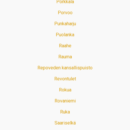
Porkkala
Porvoo
Punkaharju
Puolanka
Raahe
Rauma
Repoveden kansallispuisto
Revontulet
Rokua
Rovaniemi
Ruka
Saariselkä