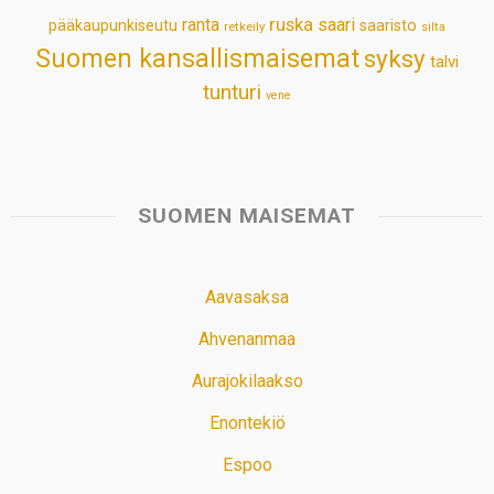
ruska
ranta
saari
pääkaupunkiseutu
saaristo
retkeily
silta
Suomen kansallismaisemat
syksy
talvi
tunturi
vene
SUOMEN MAISEMAT
Aavasaksa
Ahvenanmaa
Aurajokilaakso
Enontekiö
Espoo