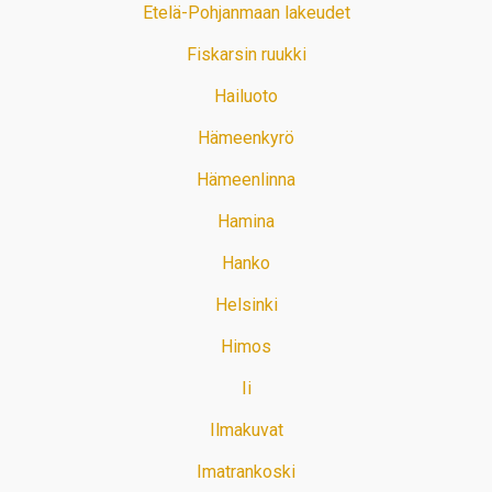
Etelä-Pohjanmaan lakeudet
Fiskarsin ruukki
Hailuoto
Hämeenkyrö
Hämeenlinna
Hamina
Hanko
Helsinki
Himos
Ii
Ilmakuvat
Imatrankoski