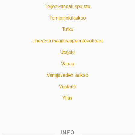
Teijon kansallispuisto
Tornionjokilaakso
Turku
Unescon maailmanperintökohteet
Utsjoki
Vaasa
Vanajaveden laakso
Vuokatti
Ylläs
INFO