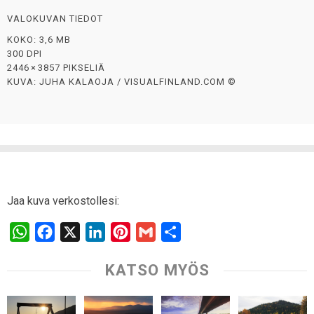
VALOKUVAN TIEDOT
KOKO: 3,6 MB
300 DPI
2446 × 3857 PIKSELIÄ
KUVA: JUHA KALAOJA / VISUALFINLAND.COM ©
Jaa kuva verkostollesi:
W
F
X
L
P
G
S
h
a
i
i
m
h
KATSO MYÖS
a
c
n
n
a
a
t
e
k
t
i
r
s
b
e
e
l
e