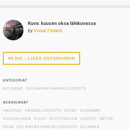
Kuva: kuusen oksa lähikuvassa
by
Visual Finland
49.00€ – LISÄÄ OSTOSKORIIN
KATEGORIAT
KUUSAMO
OULANGAN KANSALLISPUISTO
AVAINSANAT
HAVUPUU
KANSALLISPUISTO
KEVÄT
KUUSAMO
KUUSEN OKSA
KUUSI
KUVITUSKUVA
LUONTO
METSÄ
OKSA
OULANGAN KANSALLISPUISTO
OULANKA