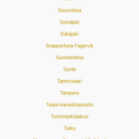
Savonlinna
Seinäjoki
Siikajoki
Snappertuna-Fagervik
Suomenlinna
Syöte
Tammisaari
Tampere
Teijon kansallispuisto
Tornionjokilaakso
Turku