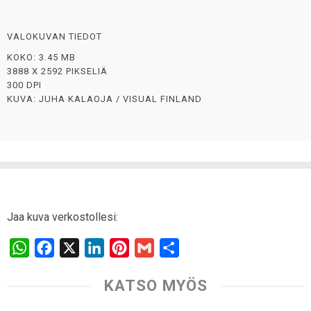
VALOKUVAN TIEDOT
KOKO: 3.45 MB
3888 X 2592 PIKSELIÄ
300 DPI
KUVA: JUHA KALAOJA / VISUAL FINLAND
Jaa kuva verkostollesi:
W
F
X
L
P
G
S
h
a
i
i
m
h
KATSO MYÖS
a
c
n
n
a
a
t
e
k
t
i
r