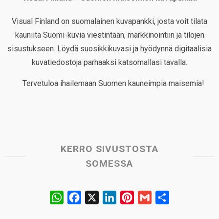
Visual Finland on suomalainen kuvapankki, josta voit tilata
kauniita Suomi-kuvia viestintään, markkinointiin ja tilojen
sisustukseen. Löydä suosikkikuvasi ja hyödynnä digitaalisia
kuvatiedostoja parhaaksi katsomallasi tavalla.
Tervetuloa ihailemaan Suomen kauneimpia maisemia!
KERRO SIVUSTOSTA
SOMESSA
W
F
X
L
P
G
S
h
a
i
i
m
h