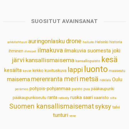
a
c
n
n
a
a
t
e
k
t
i
r
s
b
e
e
l
e
SUOSITUT AVAINSANAT
A
o
d
r
p
o
I
e
drone
auringonlasku
Helsinki
historia
arkkitehtuuri
hailuoto
p
k
n
s
ilmakuva
ilmakuvia suomesta
joki
ihminen
t
ihmiset
kesä
järvi
kansallismaisema
kansallispuisto
luonto
lappi
kesäilta
kirkko
kuvituskuva
maaseutu
kevät
meri
metsä
merenranta
maisema
Oulu
näköala
pohjois-pohjanmaa
pääkaupunki
puisto
puu
perämeri
ruska
ranta
saari
pääkaupunkiseutu
saaristo
retkeily
silta
Suomen kansallismaisemat
syksy
talvi
tunturi
vene