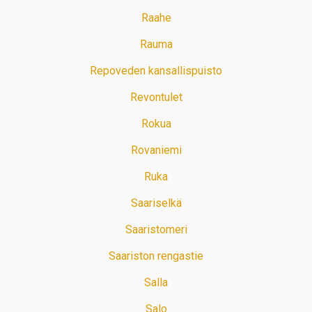
Raahe
Rauma
Repoveden kansallispuisto
Revontulet
Rokua
Rovaniemi
Ruka
Saariselkä
Saaristomeri
Saariston rengastie
Salla
Salo