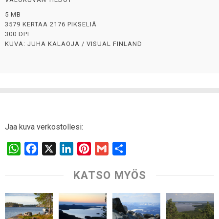
5 MB
3579 KERTAA 2176 PIKSELIÄ
300 DPI
KUVA: JUHA KALAOJA / VISUAL FINLAND
Jaa kuva verkostollesi:
W
F
X
L
P
G
S
h
a
i
i
m
h
KATSO MYÖS
a
c
n
n
a
a
t
e
k
t
i
r
s
b
e
e
l
e
A
o
d
r