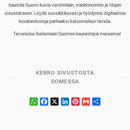
kauniita Suomi-kuvia viestintään, markkinointiin ja tilojen
sisustukseen. Löydä suosikkikuvasi ja hyödynnä digitaalisia
kuvatiedostoja parhaaksi katsomallasi tavalla.
Tervetuloa ihailemaan Suomen kauneimpia maisemia!
KERRO SIVUSTOSTA
SOMESSA
W
F
X
L
P
G
S
h
a
i
i
m
h
a
c
n
n
a
a
t
e
k
t
i
r