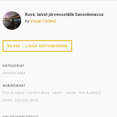
Kuva: laivat järvenselällä Savonlinnassa
by
Visual Finland
59.00€ – LISÄÄ OSTOSKORIIN
KATEGORIAT
SAVONLINNA
AVAINSANAT
ETELÄ-SAVO
HÖYRYLAIVA
JÄRVI
LAIVA
PIHLAJAVESI
SAVO
SAVONLINNA
VALOKUVAN TIEDOT