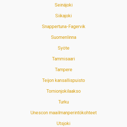
Seinäjoki
Siikajoki
Snappertuna-Fagervik
Suomenlinna
Syöte
Tammisaari
Tampere
Teijon kansallispuisto
Tornionjokilaakso
Turku
Unescon maailmanperintökohteet
Utsjoki