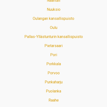
Naantali
Nuuksio
Oulangan kansallispuisto
Oulu
Pallas-Yllästunturin kansallispuisto
Pietarsaari
Pori
Porkkala
Porvoo
Punkaharju
Puolanka
Raahe