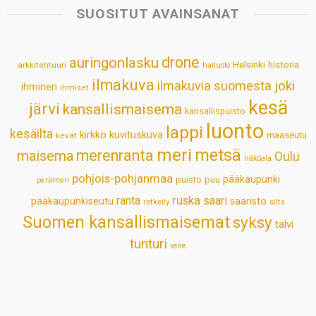
s
b
e
e
l
e
SUOSITUT AVAINSANAT
A
o
d
r
p
o
I
e
drone
auringonlasku
Helsinki
historia
arkkitehtuuri
hailuoto
p
k
n
s
ilmakuva
ilmakuvia suomesta
joki
ihminen
t
ihmiset
kesä
järvi
kansallismaisema
kansallispuisto
luonto
lappi
kesäilta
kirkko
kuvituskuva
maaseutu
kevät
meri
metsä
merenranta
maisema
Oulu
näköala
pohjois-pohjanmaa
pääkaupunki
puisto
puu
perämeri
ruska
ranta
saari
pääkaupunkiseutu
saaristo
retkeily
silta
Suomen kansallismaisemat
syksy
talvi
tunturi
vene