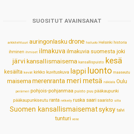
a
c
n
n
a
a
t
e
k
t
i
r
s
b
e
e
l
e
SUOSITUT AVAINSANAT
A
o
d
r
p
o
I
e
drone
auringonlasku
Helsinki
historia
arkkitehtuuri
hailuoto
p
k
n
s
ilmakuva
ilmakuvia suomesta
joki
ihminen
t
ihmiset
kesä
järvi
kansallismaisema
kansallispuisto
luonto
lappi
kesäilta
kirkko
kuvituskuva
maaseutu
kevät
meri
metsä
merenranta
maisema
Oulu
näköala
pohjois-pohjanmaa
pääkaupunki
puisto
puu
perämeri
ruska
ranta
saari
pääkaupunkiseutu
saaristo
retkeily
silta
Suomen kansallismaisemat
syksy
talvi
tunturi
vene