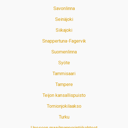
Savonlinna
Seinäjoki
Siikajoki
Snappertuna-Fagervik
Suomenlinna
Syöte
Tammisaari
Tampere
Teijon kansallispuisto
Tornionjokilaakso
Turku
Unescon maailmanperintökohteet