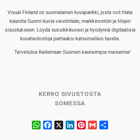
Visual Finland on suomalainen kuvapankki, josta voit tilata
kauniita Suomi-kuvia viestintään, markkinointiin ja tilojen
sisustukseen. Löydä suosikkikuvasi ja hyödynnä digitaalisia
kuvatiedostoja parhaaksi katsomallasi tavalla.
Tervetuloa ihailemaan Suomen kauneimpia maisemia!
KERRO SIVUSTOSTA
SOMESSA
W
F
X
L
P
G
S
h
a
i
i
m
h