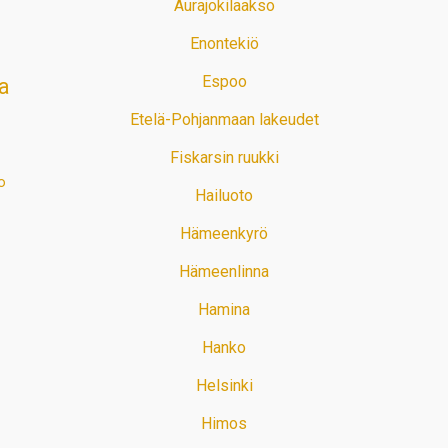
Aurajokilaakso
Enontekiö
Espoo
a
Etelä-Pohjanmaan lakeudet
Fiskarsin ruukki
o
Hailuoto
Hämeenkyrö
Hämeenlinna
Hamina
Hanko
Helsinki
Himos