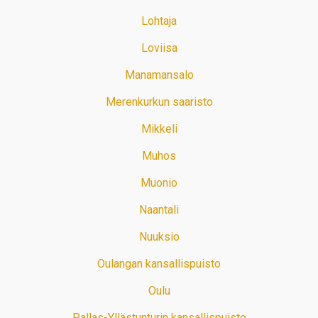
Lohtaja
Loviisa
Manamansalo
Merenkurkun saaristo
Mikkeli
Muhos
Muonio
Naantali
Nuuksio
Oulangan kansallispuisto
Oulu
Pallas-Yllästunturin kansallispuisto