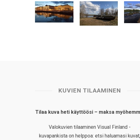
s
b
e
e
l
e
A
o
d
r
p
o
I
e
p
k
n
s
t
KUVIEN TILAAMINEN
Tilaa kuva heti käyttöösi – maksa myöhemm
Valokuvien tilaaminen Visual Finland -
kuvapankista on helppoa: etsi haluamasi kuvat