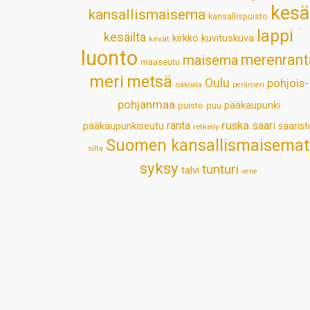
kesä
kansallismaisema
kansallispuisto
lappi
kesäilta
kirkko
kuvituskuva
kevät
luonto
merenrant
maisema
maaseutu
meri
metsä
Oulu
pohjois-
näköala
perämeri
pohjanmaa
pääkaupunki
puisto
puu
ruska
ranta
saari
pääkaupunkiseutu
saarist
retkeily
Suomen kansallismaisemat
silta
syksy
tunturi
talvi
vene