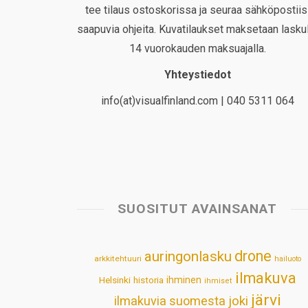
tee tilaus ostoskorissa ja seuraa sähköpostiis
saapuvia ohjeita. Kuvatilaukset maksetaan laskul
14 vuorokauden maksuajalla.
Yhteystiedot
info(at)visualfinland.com | 040 5311 064
SUOSITUT AVAINSANAT
drone
auringonlasku
arkkitehtuuri
hailuoto
ilmakuva
Helsinki
historia
ihminen
ihmiset
järvi
ilmakuvia suomesta
joki