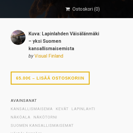
Ostoskori (
0
)
Kuva: Lapinlahden Väisälänmäki
– yksi Suomen
kansallismaisemista
by
Visual Finland
65.00€ – LISÄÄ OSTOSKORIIN
AVAINSANAT
KANSALLISMAISEMA
KEVÄT
LAPINLAHTI
NÄKÖALA
NÄKÖTORNI
SUOMEN KANSALLISMAISEMAT