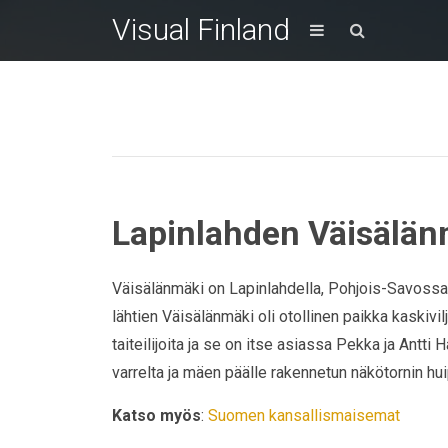
Visual Finland
Lapinlahden Väisälä
Väisälänmäki on Lapinlahdella, Pohjois-Savossa s
lähtien Väisälänmäki oli otollinen paikka kaskiv
taiteilijoita ja se on itse asiassa Pekka ja Antt
varrelta ja mäen päälle rakennetun näkötornin hui
Katso myös
:
Suomen kansallismaisemat