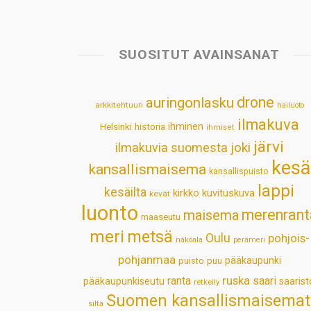
SUOSITUT AVAINSANAT
drone
auringonlasku
arkkitehtuuri
hailuoto
ilmakuva
Helsinki
historia
ihminen
ihmiset
järvi
ilmakuvia suomesta
joki
kesä
kansallismaisema
kansallispuisto
lappi
kesäilta
kirkko
kuvituskuva
kevät
luonto
merenrant
maisema
maaseutu
meri
metsä
Oulu
pohjois-
näköala
perämeri
pohjanmaa
pääkaupunki
puisto
puu
ruska
ranta
saari
pääkaupunkiseutu
saarist
retkeily
Suomen kansallismaisemat
silta