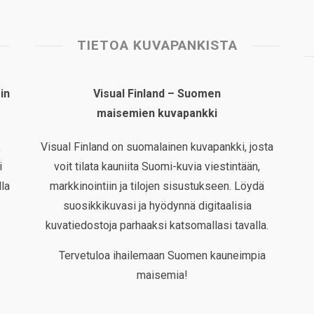
TIETOA KUVAPANKISTA
in
Visual Finland – Suomen
maisemien kuvapankki
,
Visual Finland on suomalainen kuvapankki, josta
i
voit tilata kauniita Suomi-kuvia viestintään,
la
markkinointiin ja tilojen sisustukseen. Löydä
suosikkikuvasi ja hyödynnä digitaalisia
kuvatiedostoja parhaaksi katsomallasi tavalla.
Tervetuloa ihailemaan Suomen kauneimpia
maisemia!