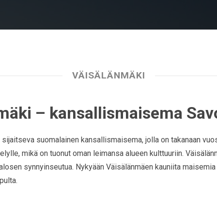
VÄISÄLÄNMÄKI
nmäki – kansallismaisema Sa
ijaitseva suomalainen kansallismaisema, jolla on takanaan vuosis
iljelylle, mikä on tuonut oman leimansa alueen kulttuuriin. Väisä
i Halosen synnyinseutua. Nykyään Väisälänmäen kauniita maisemia v
pulta.