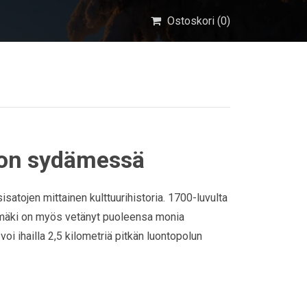
Ostoskori (
0
)
von sydämessä
atojen mittainen kulttuurihistoria. 1700-luvulta
länmäki on myös vetänyt puoleensa monia
oi ihailla 2,5 kilometriä pitkän luontopolun