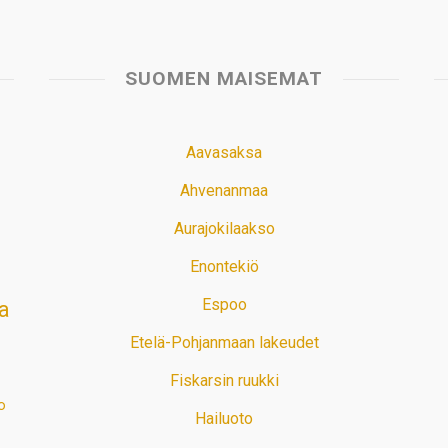
SUOMEN MAISEMAT
Aavasaksa
Ahvenanmaa
Aurajokilaakso
Enontekiö
Espoo
a
Etelä-Pohjanmaan lakeudet
Fiskarsin ruukki
o
Hailuoto