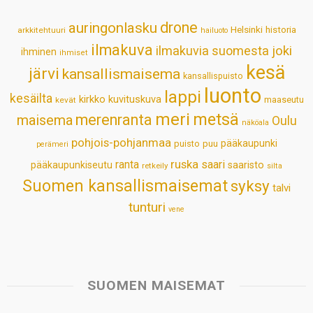
p
o
I
e
drone
auringonlasku
Helsinki
historia
arkkitehtuuri
hailuoto
p
k
n
s
ilmakuva
ilmakuvia suomesta
joki
ihminen
t
ihmiset
kesä
järvi
kansallismaisema
kansallispuisto
luonto
lappi
kesäilta
kirkko
kuvituskuva
maaseutu
kevät
meri
metsä
merenranta
maisema
Oulu
näköala
pohjois-pohjanmaa
pääkaupunki
puisto
puu
perämeri
ruska
ranta
saari
pääkaupunkiseutu
saaristo
retkeily
silta
Suomen kansallismaisemat
syksy
talvi
tunturi
vene
SUOMEN MAISEMAT