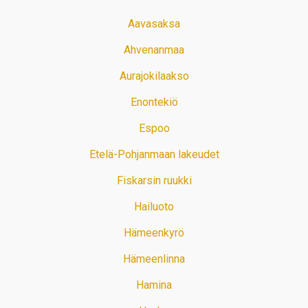
Aavasaksa
Ahvenanmaa
Aurajokilaakso
Enontekiö
Espoo
Etelä-Pohjanmaan lakeudet
Fiskarsin ruukki
Hailuoto
Hämeenkyrö
Hämeenlinna
Hamina