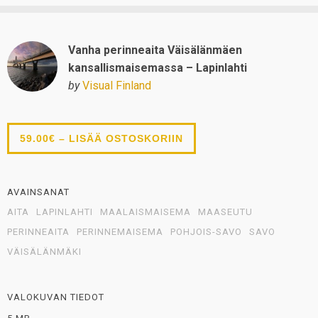
Vanha perinneaita Väisälänmäen
kansallismaisemassa – Lapinlahti
by
Visual Finland
59.00€ – LISÄÄ OSTOSKORIIN
AVAINSANAT
AITA
LAPINLAHTI
MAALAISMAISEMA
MAASEUTU
PERINNEAITA
PERINNEMAISEMA
POHJOIS-SAVO
SAVO
VÄISÄLÄNMÄKI
VALOKUVAN TIEDOT