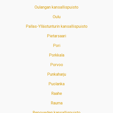
Oulangan kansallispuisto
Oulu
Pallas-Yllästunturin kansallispuisto
Pietarsaari
Pori
Porkkala
Porvoo
Punkaharju
Puolanka
Raahe
Rauma
Repoveden kansallispuisto