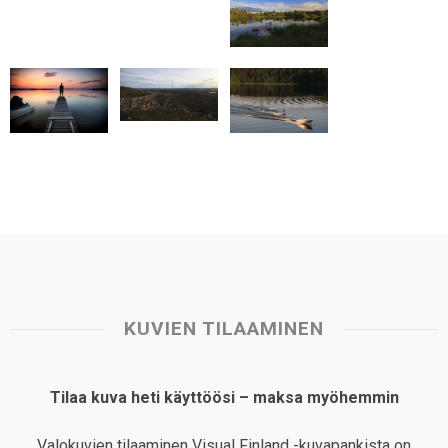
p
k
n
s
t
KUVIEN TILAAMINEN
Tilaa kuva heti käyttöösi – maksa myöhemmin
Valokuvien tilaaminen Visual Finland -kuvapankista on