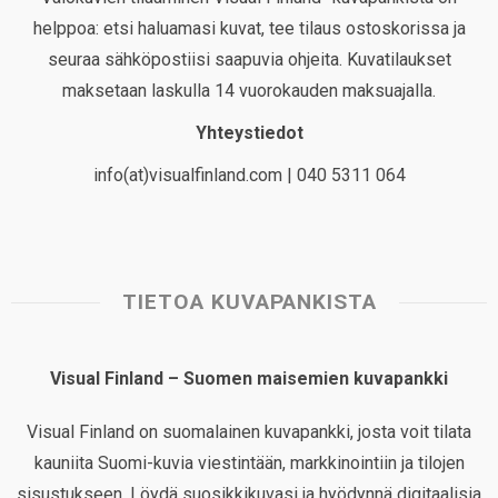
helppoa: etsi haluamasi kuvat, tee tilaus ostoskorissa ja
seuraa sähköpostiisi saapuvia ohjeita. Kuvatilaukset
maksetaan laskulla 14 vuorokauden maksuajalla.
Yhteystiedot
info(at)visualfinland.com | 040 5311 064
TIETOA KUVAPANKISTA
Visual Finland – Suomen maisemien kuvapankki
Visual Finland on suomalainen kuvapankki, josta voit tilata
kauniita Suomi-kuvia viestintään, markkinointiin ja tilojen
sisustukseen. Löydä suosikkikuvasi ja hyödynnä digitaalisia