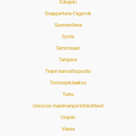
Siikajoki
Snappertuna-Fagervik
Suomenlinna
Syöte
Tammisaari
Tampere
Teijon kansallispuisto
Tornionjokilaakso
Turku
Unescon maailmanperintökohteet
Utsjoki
Vaasa