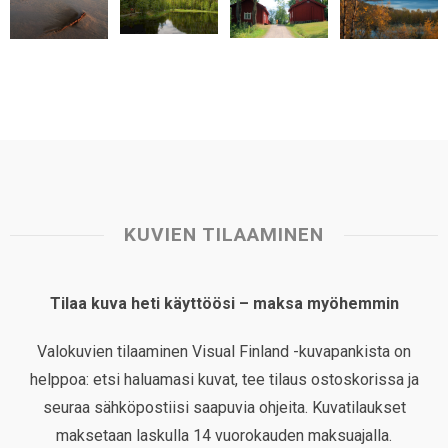
t
KUVIEN TILAAMINEN
Tilaa kuva heti käyttöösi – maksa myöhemmin
Valokuvien tilaaminen Visual Finland -kuvapankista on
helppoa: etsi haluamasi kuvat, tee tilaus ostoskorissa ja
seuraa sähköpostiisi saapuvia ohjeita. Kuvatilaukset
maksetaan laskulla 14 vuorokauden maksuajalla.