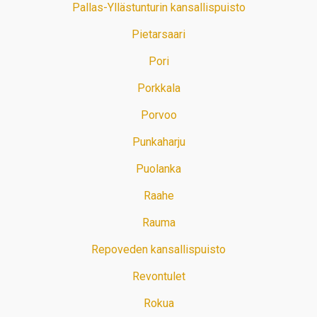
Pallas-Yllästunturin kansallispuisto
Pietarsaari
Pori
Porkkala
Porvoo
Punkaharju
Puolanka
Raahe
Rauma
Repoveden kansallispuisto
Revontulet
Rokua