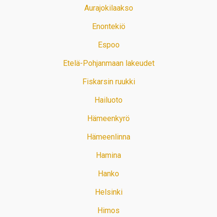
Aurajokilaakso
Enontekiö
Espoo
Etelä-Pohjanmaan lakeudet
Fiskarsin ruukki
Hailuoto
Hämeenkyrö
Hämeenlinna
Hamina
Hanko
Helsinki
Himos