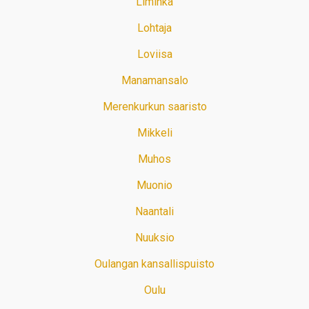
Liminka
Lohtaja
Loviisa
Manamansalo
Merenkurkun saaristo
Mikkeli
Muhos
Muonio
Naantali
Nuuksio
Oulangan kansallispuisto
Oulu