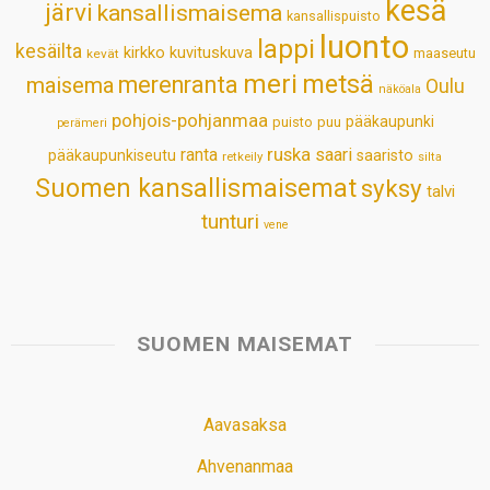
kesä
järvi
kansallismaisema
kansallispuisto
luonto
lappi
kesäilta
kirkko
kuvituskuva
maaseutu
kevät
meri
metsä
merenranta
maisema
Oulu
näköala
pohjois-pohjanmaa
pääkaupunki
puisto
puu
perämeri
ruska
ranta
saari
pääkaupunkiseutu
saaristo
retkeily
silta
Suomen kansallismaisemat
syksy
talvi
tunturi
vene
SUOMEN MAISEMAT
Aavasaksa
Ahvenanmaa