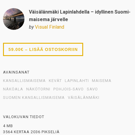
Väisälänmäki Lapinlahdella – idyllinen Suomi-
maisema järvelle
by
Visual Finland
59.00€ – LISÄÄ OSTOSKORIIN
AVAINSANAT
KANSALLISMAISEMA
KEVÄT
LAPINLAHTI
MAISEMA
NÄKÖALA
NÄKÖTORNI
POHJOIS-SAVO
SAVO
SUOMEN KANSALLISMAISEMA
VÄISÄLÄNMÄKI
VALOKUVAN TIEDOT
4 MB
3564 KERTAA 2036 PIKSELIÄ