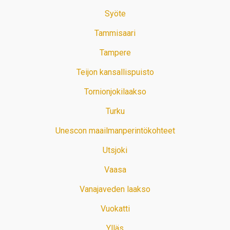
Syöte
Tammisaari
Tampere
Teijon kansallispuisto
Tornionjokilaakso
Turku
Unescon maailmanperintökohteet
Utsjoki
Vaasa
Vanajaveden laakso
Vuokatti
Ylläs