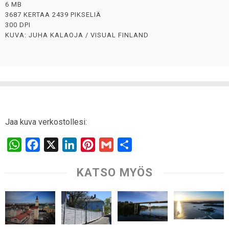
6 MB
3687 KERTAA 2439 PIKSELIÄ
300 DPI
KUVA: JUHA KALAOJA / VISUAL FINLAND
Jaa kuva verkostollesi:
W
F
X
L
P
G
S
h
a
i
i
m
h
KATSO MYÖS
a
c
n
n
a
a
t
e
k
t
i
r
s
b
e
e
l
e
A
o
d
r