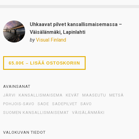
Uhkaavat pilvet kansallismaisemassa –
Väisälänmäki, Lapinlahti
by
Visual Finland
65.00€ – LISÄÄ OSTOSKORIIN
AVAINSANAT
JÄRVI
KANSALLISMAISEMA
KEVÄT
MAASEUTU
METSÄ
POHJOIS-SAVO
SADE
SADEPILVET
SAVO
SUOMEN KANSALLISMAISEMAT
VÄISÄLÄNMÄKI
VALOKUVAN TIEDOT