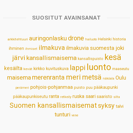
t
e
k
t
i
r
s
b
e
e
l
e
SUOSITUT AVAINSANAT
A
o
d
r
p
o
I
e
drone
auringonlasku
Helsinki
historia
arkkitehtuuri
hailuoto
p
k
n
s
ilmakuva
ilmakuvia suomesta
joki
ihminen
t
ihmiset
kesä
järvi
kansallismaisema
kansallispuisto
luonto
lappi
kesäilta
kirkko
kuvituskuva
maaseutu
kevät
meri
metsä
merenranta
maisema
Oulu
näköala
pohjois-pohjanmaa
pääkaupunki
puisto
puu
perämeri
ruska
ranta
saari
pääkaupunkiseutu
saaristo
retkeily
silta
Suomen kansallismaisemat
syksy
talvi
tunturi
vene