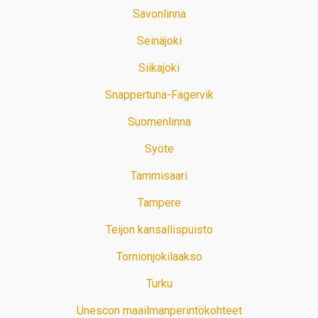
Savonlinna
Seinäjoki
Siikajoki
Snappertuna-Fagervik
Suomenlinna
Syöte
Tammisaari
Tampere
Teijon kansallispuisto
Tornionjokilaakso
Turku
Unescon maailmanperintökohteet