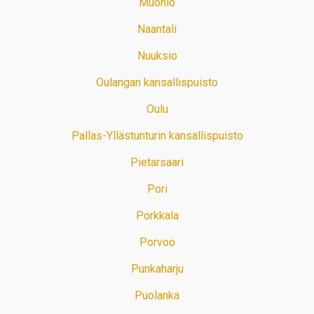
Muonio
Naantali
Nuuksio
Oulangan kansallispuisto
Oulu
Pallas-Yllästunturin kansallispuisto
Pietarsaari
Pori
Porkkala
Porvoo
Punkaharju
Puolanka