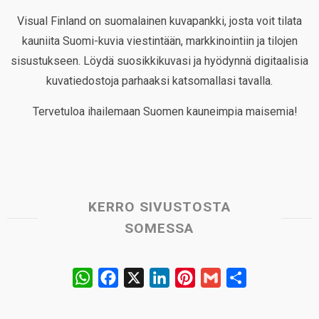
Visual Finland on suomalainen kuvapankki, josta voit tilata
kauniita Suomi-kuvia viestintään, markkinointiin ja tilojen
sisustukseen. Löydä suosikkikuvasi ja hyödynnä digitaalisia
kuvatiedostoja parhaaksi katsomallasi tavalla.
Tervetuloa ihailemaan Suomen kauneimpia maisemia!
KERRO SIVUSTOSTA
SOMESSA
W
F
X
L
P
G
S
h
a
i
i
m
h
a
c
n
n
a
a