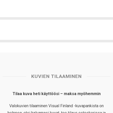
KUVIEN TILAAMINEN
Tilaa kuva heti käyttöösi – maksa myöhemmin
Valokuvien tilaaminen Visual Finland -kuvapankista on
helppoa: etsi haluamasi kuvat, tee tilaus ostoskorissa ja