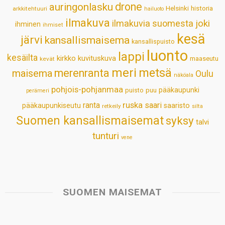
drone
auringonlasku
Helsinki
historia
arkkitehtuuri
hailuoto
p
k
n
s
ilmakuva
ilmakuvia suomesta
joki
ihminen
t
ihmiset
kesä
järvi
kansallismaisema
kansallispuisto
luonto
lappi
kesäilta
kirkko
kuvituskuva
maaseutu
kevät
meri
metsä
merenranta
maisema
Oulu
näköala
pohjois-pohjanmaa
pääkaupunki
puisto
puu
perämeri
ruska
ranta
saari
pääkaupunkiseutu
saaristo
retkeily
silta
Suomen kansallismaisemat
syksy
talvi
tunturi
vene
SUOMEN MAISEMAT