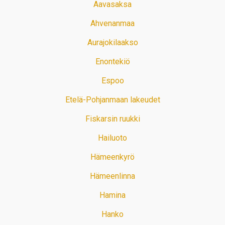
Aavasaksa
Ahvenanmaa
Aurajokilaakso
Enontekiö
Espoo
Etelä-Pohjanmaan lakeudet
Fiskarsin ruukki
Hailuoto
Hämeenkyrö
Hämeenlinna
Hamina
Hanko