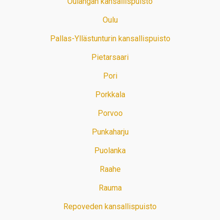
Oulangan kansallispuisto
Oulu
Pallas-Yllästunturin kansallispuisto
Pietarsaari
Pori
Porkkala
Porvoo
Punkaharju
Puolanka
Raahe
Rauma
Repoveden kansallispuisto