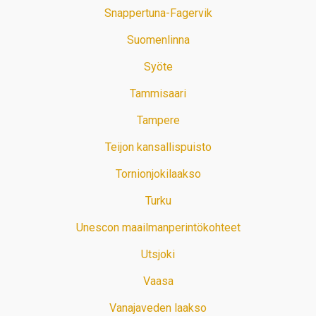
Snappertuna-Fagervik
Suomenlinna
Syöte
Tammisaari
Tampere
Teijon kansallispuisto
Tornionjokilaakso
Turku
Unescon maailmanperintökohteet
Utsjoki
Vaasa
Vanajaveden laakso