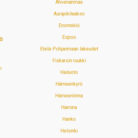
Ahvenanmaa
Aurajokilaakso
Enontekiö
Espoo
a
Etelä-Pohjanmaan lakeudet
Fiskarsin ruukki
o
Hailuoto
Hämeenkyrö
Hämeenlinna
Hamina
Hanko
Helsinki