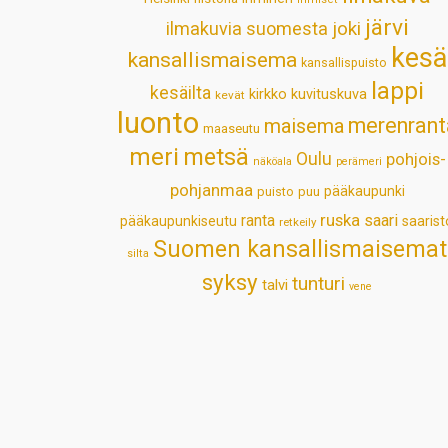
järvi
ilmakuvia suomesta
joki
kesä
kansallismaisema
kansallispuisto
lappi
kesäilta
kirkko
kuvituskuva
kevät
luonto
merenrant
maisema
maaseutu
meri
metsä
Oulu
pohjois-
näköala
perämeri
pohjanmaa
pääkaupunki
puisto
puu
ruska
ranta
saari
pääkaupunkiseutu
saarist
retkeily
Suomen kansallismaisemat
silta
syksy
tunturi
talvi
vene