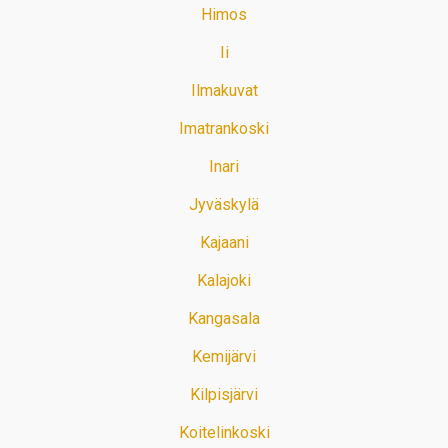
Himos
Ii
Ilmakuvat
Imatrankoski
Inari
Jyväskylä
Kajaani
Kalajoki
Kangasala
Kemijärvi
Kilpisjärvi
Koitelinkoski