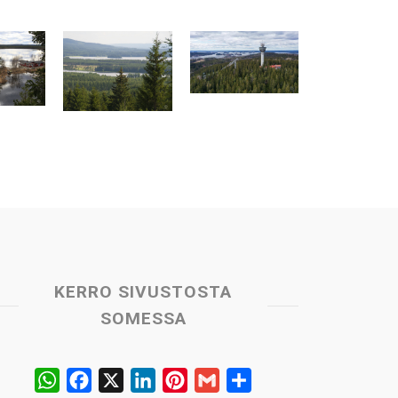
KERRO SIVUSTOSTA
SOMESSA
W
F
X
L
P
G
S