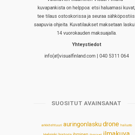
kuvapankista on helppoa: etsi haluamasi kuvat
tee tilaus ostoskorissa ja seuraa sähköpostiis
saapuvia ohjeita. Kuvatilaukset maksetaan laskul
14 vuorokauden maksuajalla.
Yhteystiedot
info(at)visualfinland.com | 040 5311 064
SUOSITUT AVAINSANAT
drone
auringonlasku
arkkitehtuuri
hailuoto
ilmakuva
Helsinki
historia
ihminen
ihmiset