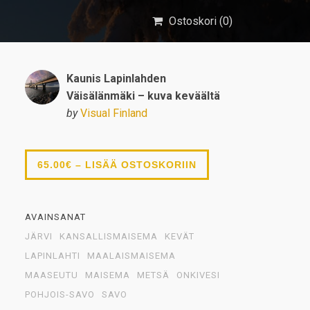
Ostoskori (
0
)
Kaunis Lapinlahden
Väisälänmäki – kuva keväältä
by
Visual Finland
65.00€ – LISÄÄ OSTOSKORIIN
AVAINSANAT
JÄRVI
KANSALLISMAISEMA
KEVÄT
LAPINLAHTI
MAALAISMAISEMA
MAASEUTU
MAISEMA
METSÄ
ONKIVESI
POHJOIS-SAVO
SAVO