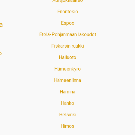
Aurajokilaakso
Enontekiö
Espoo
a
Etelä-Pohjanmaan lakeudet
Fiskarsin ruukki
o
Hailuoto
Hämeenkyrö
Hämeenlinna
Hamina
Hanko
Helsinki
Himos