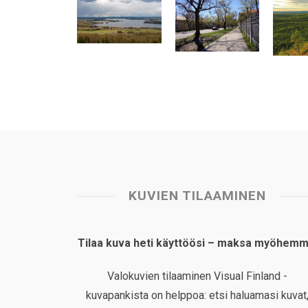
s
b
e
e
l
e
A
o
d
r
p
o
I
e
p
k
n
s
t
KUVIEN TILAAMINEN
Tilaa kuva heti käyttöösi – maksa myöhemm
Valokuvien tilaaminen Visual Finland -
kuvapankista on helppoa: etsi haluamasi kuvat