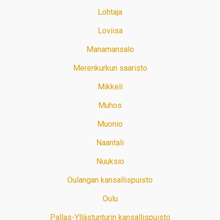
Lohtaja
Loviisa
Manamansalo
Merenkurkun saaristo
Mikkeli
Muhos
Muonio
Naantali
Nuuksio
Oulangan kansallispuisto
Oulu
Pallas-Yllästunturin kansallispuisto