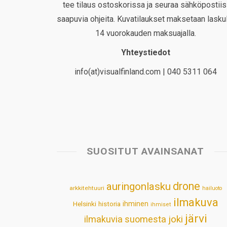
tee tilaus ostoskorissa ja seuraa sähköpostiis
saapuvia ohjeita. Kuvatilaukset maksetaan laskul
14 vuorokauden maksuajalla.
Yhteystiedot
info(at)visualfinland.com | 040 5311 064
SUOSITUT AVAINSANAT
drone
auringonlasku
arkkitehtuuri
hailuoto
ilmakuva
Helsinki
historia
ihminen
ihmiset
järvi
ilmakuvia suomesta
joki