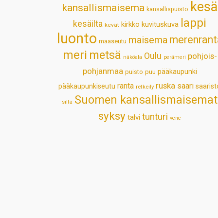
kesä
kansallismaisema
kansallispuisto
lappi
kesäilta
kirkko
kuvituskuva
kevät
luonto
merenrant
maisema
maaseutu
meri
metsä
Oulu
pohjois-
näköala
perämeri
pohjanmaa
pääkaupunki
puisto
puu
ruska
ranta
saari
pääkaupunkiseutu
saarist
retkeily
Suomen kansallismaisemat
silta
syksy
tunturi
talvi
vene