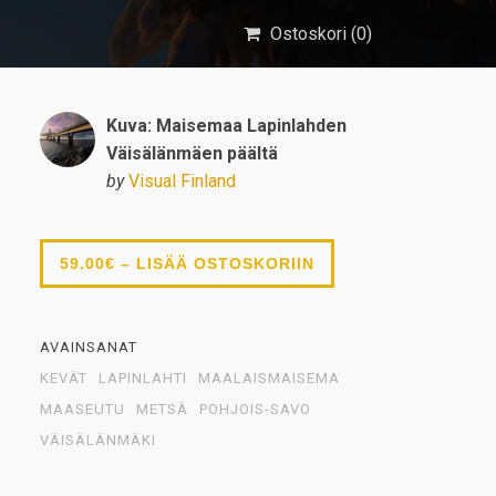
Ostoskori (
0
)
Kuva: Maisemaa Lapinlahden
Väisälänmäen päältä
by
Visual Finland
59.00€ – LISÄÄ OSTOSKORIIN
AVAINSANAT
KEVÄT
LAPINLAHTI
MAALAISMAISEMA
MAASEUTU
METSÄ
POHJOIS-SAVO
VÄISÄLÄNMÄKI