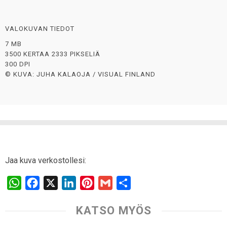
VALOKUVAN TIEDOT
7 MB
3500 KERTAA 2333 PIKSELIÄ
300 DPI
© KUVA: JUHA KALAOJA / VISUAL FINLAND
Jaa kuva verkostollesi:
W
F
X
L
P
G
S
h
a
i
i
m
h
KATSO MYÖS
a
c
n
n
a
a
t
e
k
t
i
r