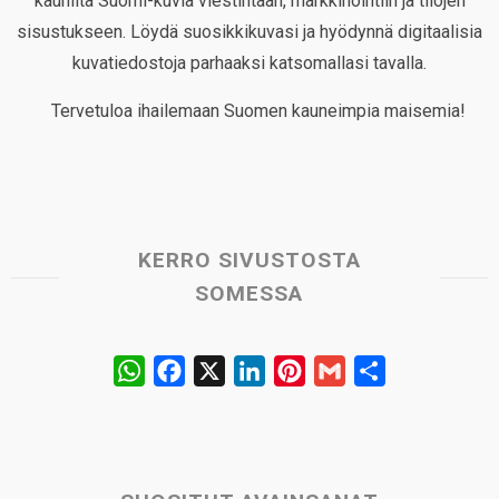
kauniita Suomi-kuvia viestintään, markkinointiin ja tilojen
sisustukseen. Löydä suosikkikuvasi ja hyödynnä digitaalisia
kuvatiedostoja parhaaksi katsomallasi tavalla.
Tervetuloa ihailemaan Suomen kauneimpia maisemia!
KERRO SIVUSTOSTA
SOMESSA
W
F
X
L
P
G
S
h
a
i
i
m
h
a
c
n
n
a
a
t
e
k
t
i
r
s
b
e
e
l
e