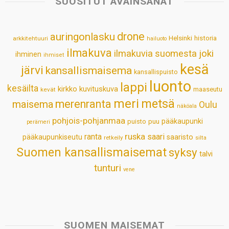
SUOSITUT AVAINSANAT
A
o
d
r
p
o
I
e
drone
auringonlasku
Helsinki
historia
arkkitehtuuri
hailuoto
p
k
n
s
ilmakuva
ilmakuvia suomesta
joki
ihminen
t
ihmiset
kesä
järvi
kansallismaisema
kansallispuisto
luonto
lappi
kesäilta
kirkko
kuvituskuva
maaseutu
kevät
meri
metsä
merenranta
maisema
Oulu
näköala
pohjois-pohjanmaa
pääkaupunki
puisto
puu
perämeri
ruska
ranta
saari
pääkaupunkiseutu
saaristo
retkeily
silta
Suomen kansallismaisemat
syksy
talvi
tunturi
vene
SUOMEN MAISEMAT