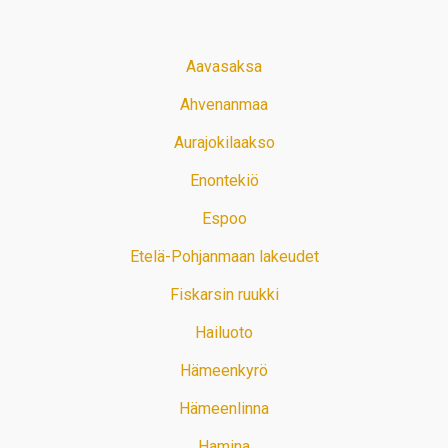
Aavasaksa
Ahvenanmaa
Aurajokilaakso
Enontekiö
Espoo
Etelä-Pohjanmaan lakeudet
Fiskarsin ruukki
Hailuoto
Hämeenkyrö
Hämeenlinna
Hamina