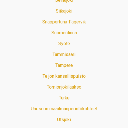
Seinäjoki
Siikajoki
Snappertuna-Fagervik
Suomenlinna
Syöte
Tammisaari
Tampere
Teijon kansallispuisto
Tornionjokilaakso
Turku
Unescon maailmanperintökohteet
Utsjoki