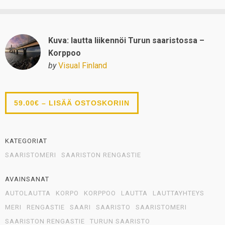
Kuva: lautta liikennöi Turun saaristossa –
Korppoo
by
Visual Finland
59.00€ – LISÄÄ OSTOSKORIIN
KATEGORIAT
SAARISTOMERI
SAARISTON RENGASTIE
AVAINSANAT
AUTOLAUTTA
KORPO
KORPPOO
LAUTTA
LAUTTAYHTEYS
MERI
RENGASTIE
SAARI
SAARISTO
SAARISTOMERI
SAARISTON RENGASTIE
TURUN SAARISTO