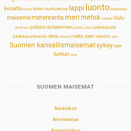
luonto
lappi
kesäilta
kirkko
kuvituskuva
maaseutu
kevät
meri
metsä
merenranta
maisema
Oulu
näköala
pohjois-pohjanmaa
pääkaupunki
puisto
puu
perämeri
ruska
ranta
saari
pääkaupunkiseutu
saaristo
retkeily
silta
Suomen kansallismaisemat
syksy
talvi
tunturi
vene
SUOMEN MAISEMAT
Aavasaksa
Ahvenanmaa
Aurajokilaakso